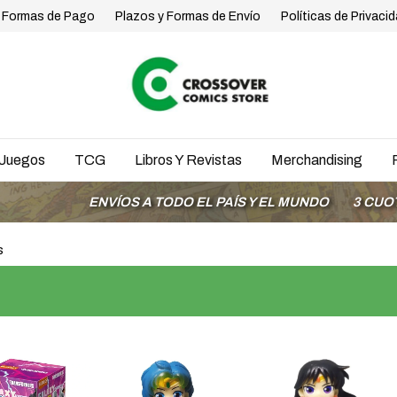
Formas de Pago
Plazos y Formas de Envío
Políticas de Privaci
Juegos
TCG
Libros Y Revistas
Merchandising
ENVÍOS A TODO EL PAÍS Y EL MUNDO
3 CUOTAS S
s