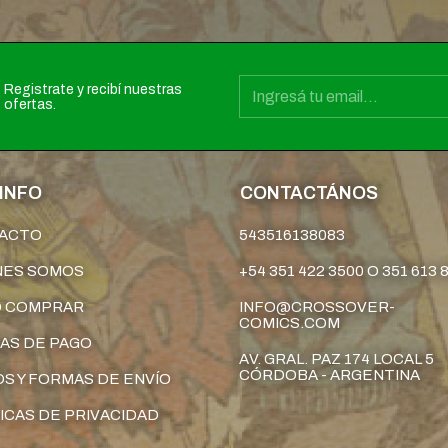
Registrate y recibí nuestras
ofertas.
INFO
CONTACTÁNOS
ACTO
543516138083
NES SOMOS
+54 351 422 3500 O 351 613 
 COMPRAR
INFO@CROSSOVER-
COMICS.COM
AS DE PAGO
AV. GRAL. PAZ 174 LOCAL 5
CÓRDOBA - ARGENTINA
S Y FORMAS DE ENVÍO
ICAS DE PRIVACIDAD