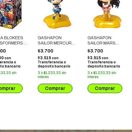
RA BLOKEES
GASHAPON
GASHAPON
SFORMERS:
SAILOR MERCURY
SAILOR MARS
XY VERSION
(7CM)
(7CM)
400
$3.700
$3.700
RALLEL
30
$3.515
$3.515
con
con
con
RSE (71106)
erencia o
Transferencia o
Transferencia o
to bancario
depósito bancario
depósito bancario
133,33
sin
3
x
$1.233,33
sin
3
x
$1.233,33
sin
interés
interés