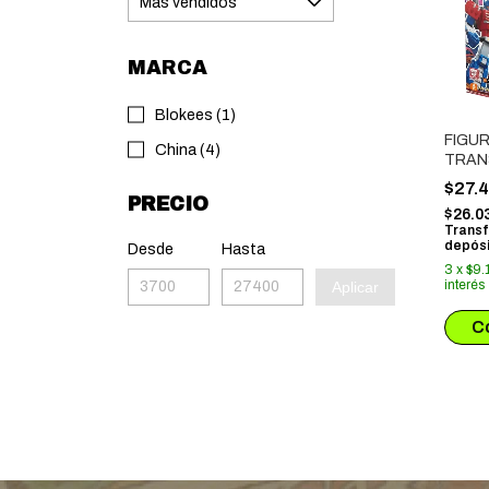
MARCA
Blokees (1)
FIGU
China (4)
TRAN
GALA
$27.
06 PA
PRECIO
$26.0
UNIVE
Transf
depósi
Desde
Hasta
3
x
$9.
interés
Aplicar