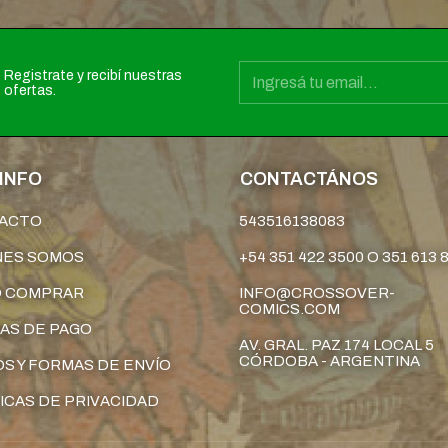
Registrate y recibí nuestras
ofertas.
INFO
CONTACTÁNOS
ACTO
543516138083
NES SOMOS
+54 351 422 3500 O 351 613 
 COMPRAR
INFO@CROSSOVER-
COMICS.COM
AS DE PAGO
AV. GRAL. PAZ 174 LOCAL 5
CÓRDOBA - ARGENTINA
S Y FORMAS DE ENVÍO
ICAS DE PRIVACIDAD