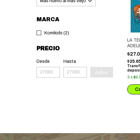
MARCA
Komikids (2)
LA TE
ADELE
PRECIO
VA A
$27.
Desde
Hasta
$25.6
Transf
depósi
Aplicar
3
x
$9.