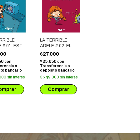
RRIBLE
LA TERRIBLE
 # 01: ESTO
ADELE # 02: EL
 ACABAR MAL
INFIERNO SON LOS
000
$27.000
OTROS
50
$25.650
con
con
erencia o
Transferencia o
to bancario
depósito bancario
000
sin interés
3
x
$9.000
sin interés