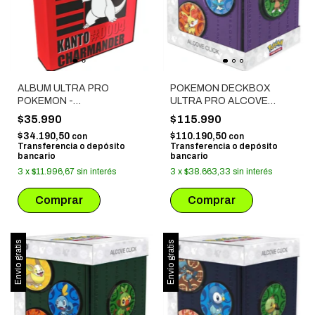
ALBUM ULTRA PRO
POKEMON DECKBOX
POKEMON -
ULTRA PRO ALCOVE
CHARMANDER
CLICK - KALOS VIOLETA
$35.990
$115.990
$34.190,50
$110.190,50
con
con
Transferencia o depósito
Transferencia o depósito
bancario
bancario
3
x
$11.996,67
sin interés
3
x
$38.663,33
sin interés
Envío gratis
Envío gratis