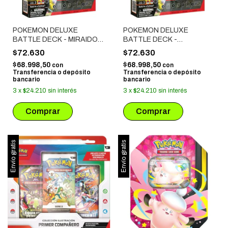
POKEMON DELUXE
POKEMON DELUXE
BATTLE DECK - MIRAIDON
BATTLE DECK -
EX
KORAIDON EX
$72.630
$72.630
$68.998,50
$68.998,50
con
con
Transferencia o depósito
Transferencia o depósito
bancario
bancario
3
x
$24.210
sin interés
3
x
$24.210
sin interés
Envío gratis
Envío gratis