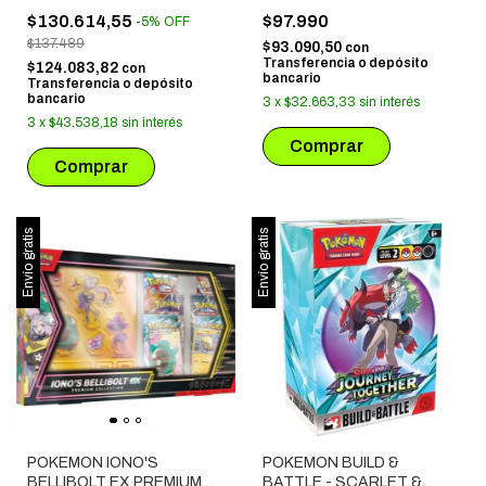
NEGRO - CARPETA PARA
$130.614,55
$97.990
-
5
%
OFF
COLECCIONES
$137.489
$93.090,50
con
Transferencia o depósito
$124.083,82
con
bancario
Transferencia o depósito
bancario
3
x
$32.663,33
sin interés
3
x
$43.538,18
sin interés
Envío gratis
Envío gratis
POKEMON IONO'S
POKEMON BUILD &
BELLIBOLT EX PREMIUM
BATTLE - SCARLET &