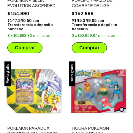
POKEMON - MEGA
POKEMON MAZO DE
EVOLUTION ASCENDED
COMBATE DE LIGA -
HEROES: TECH STICKERS
MEWTWO EX DEL EQUIPO
$154.990
$152.999
COLLECTION (GASTLY)
ROCKET
$147.240,50
$145.349,05
con
con
Transferencia o depósito
Transferencia o depósito
bancario
bancario
3
x
$51.663,33
sin interés
3
x
$50.999,67
sin interés
Envío gratis
Envío gratis
POKEMON PARADOX
FIGURA POKEMON