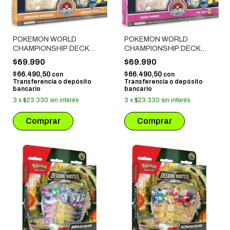
POKEMON WORLD
POKEMON WORLD
CHAMPIONSHIP DECK
CHAMPIONSHIP DECK
2024: FERNANDO
2024: JESSE PARKER -
$69.990
$69.990
CIFUENTES - CRUSHING
THE 'DON
$66.490,50
$66.490,50
con
con
THORN
Transferencia o depósito
Transferencia o depósito
bancario
bancario
3
x
$23.330
sin interés
3
x
$23.330
sin interés