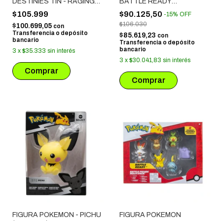
DESTINIES TIN - RAGING
BATTLE READY
BOLT EX
MULTIPACK 8 FIGURES
$105.999
$90.125,50
-
15
%
OFF
(2542)
$106.030
$100.699,05
con
Transferencia o depósito
$85.619,23
con
bancario
Transferencia o depósito
bancario
3
x
$35.333
sin interés
3
x
$30.041,83
sin interés
FIGURA POKEMON - PICHU
FIGURA POKEMON