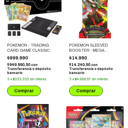
POKEMON - TRADING
POKEMON SLEEVED
CARD GAME CLASSIC
BOOSTER - MEGA
EVOLUTION: PITCH BLACK
$999.990
$14.990
# 02
$949.990,50
$14.240,50
con
con
Transferencia o depósito
Transferencia o depósito
bancario
bancario
3
x
$333.330
sin interés
3
x
$4.996,67
sin interés