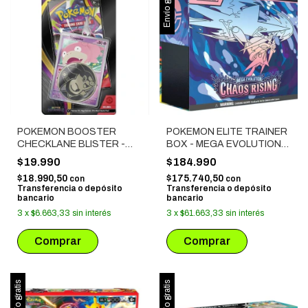
Envío gratis
POKEMON BOOSTER
POKEMON ELITE TRAINER
CHECKLANE BLISTER -
BOX - MEGA EVOLUTION:
MEGA EVOLUTION: PITCH
CHAOS RISING
$19.990
$184.990
BLACK
$18.990,50
$175.740,50
con
con
Transferencia o depósito
Transferencia o depósito
bancario
bancario
3
x
$6.663,33
sin interés
3
x
$61.663,33
sin interés
Envío gratis
Envío gratis