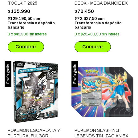
TOOLKIT 2025
DECK - MEGA DIANCIE EX
$135.990
$76.450
$129.190,50
$72.627,50
con
con
Transferencia o depósito
Transferencia o depósito
bancario
bancario
3
x
$45.330
sin interés
3
x
$25.483,33
sin interés
Envío gratis
Envío gratis
POKEMON ESCARLATA Y
POKEMON SLASHING
PURPURA: FULGOR
LEGENDS TIN: ZACIAN EX