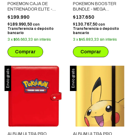
POKEMON CAJA DE
POKEMON BOOSTER
ENTRENADOR ELITE -
BUNDLE - MEGA
MEGAEVOLUCION:
EVOLUTION: PERFECT
$199.990
$137.650
EQUILIBRIO PERFECTO
ORDER
$189.990,50
$130.767,50
con
con
Transferencia o depósito
Transferencia o depósito
bancario
bancario
3
x
$66.663,33
sin interés
3
x
$45.883,33
sin interés
Envío gratis
Envío gratis
ALBUM ULTRA PRO
ALBUM ULTRA PRO