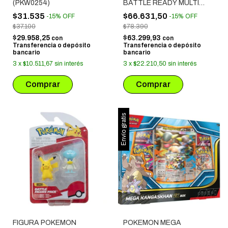
(PKW0254)
BATTLE READY MULTI
PACK - PIKACHU + EEVEE
$31.535
$66.631,50
-
15
%
OFF
-
15
%
OFF
+ SCORBUNNY + DITTO +
$37.100
$78.390
SOBBLE + GROOKEY
$29.958,25
$63.299,93
con
con
Transferencia o depósito
Transferencia o depósito
bancario
bancario
3
x
$10.511,67
sin interés
3
x
$22.210,50
sin interés
Envío gratis
FIGURA POKEMON
POKEMON MEGA