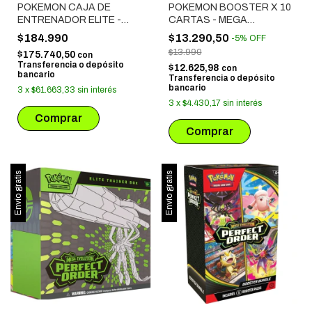
POKEMON CAJA DE
POKEMON BOOSTER X 10
ENTRENADOR ELITE -
CARTAS - MEGA
MEGAEVOLUCUION: CAOS
EVOLUTION: CHAOS
$184.990
$13.290,50
-
5
%
OFF
CRECIENTE
RISING
$13.990
$175.740,50
con
Transferencia o depósito
$12.625,98
con
bancario
Transferencia o depósito
bancario
3
x
$61.663,33
sin interés
3
x
$4.430,17
sin interés
Envío gratis
Envío gratis