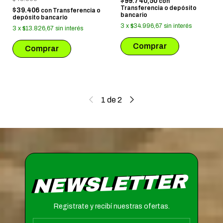
$99.740,50
con
Transferencia o depósito
$39.406
con
Transferencia o
bancario
depósito bancario
3
x
$34.996,67
sin interés
3
x
$13.826,67
sin interés
1
de
2
NEWSLETTER
Registrate y recibí nuestras ofertas.