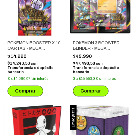
POKEMON BOOSTER X 10
POKEMON 3 BOOSTER
CARTAS - MEGA
BLINDER - MEGA
EVOLUTION: PITCH BLACK
EVOLUTION: PITCH BLACK
$14.990
$49.990
$14.240,50
$47.490,50
con
con
Transferencia o depósito
Transferencia o depósito
bancario
bancario
3
x
$4.996,67
sin interés
3
x
$16.663,33
sin interés
Envío gratis