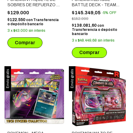
SOBRES DE REFUERZO -
BATTLE DECK - TEAM
MEGAEVOLUCION:
ROCKET'S MEWTWO EX
$129.000
$145.349,05
-
5
%
OFF
EQUILIBRIO PERFECTO
$152.999
$122.550
con
Transferencia
o depósito bancario
$138.081,60
con
Transferencia o depósito
3
x
$43.000
sin interés
bancario
3
x
$48.449,68
sin interés
Envío gratis
Envío gratis