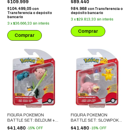
$109.999
$89.440
$104.499,05
$84.968
con
con
Transferencia o
Transferencia o depósito
depósito bancario
bancario
3
x
$29.813,33
sin interés
3
x
$36.666,33
sin interés
FIGURA POKEMON
FIGURA POKEMON
BATTLE SET: BELDUM +
BATTLE SET: SLOWPOKE
SIRFETCH'D + CLEFAIRY
+ LITWICK + PIKACHU
$41.480
$41.480
-
15
%
OFF
-
15
%
OFF
(95155)
(95155)