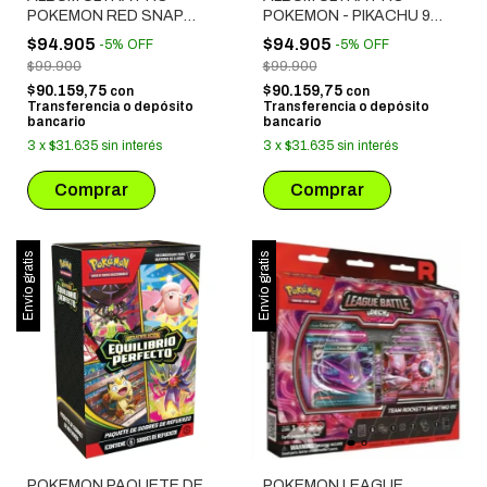
POKEMON RED SNAP
POKEMON - PIKACHU 9
PREMIUM
BOLSILLOS
$94.905
$94.905
-
5
%
OFF
-
5
%
OFF
$99.900
$99.900
$90.159,75
$90.159,75
con
con
Transferencia o depósito
Transferencia o depósito
bancario
bancario
3
x
$31.635
sin interés
3
x
$31.635
sin interés
Envío gratis
Envío gratis
POKEMON PAQUETE DE
POKEMON LEAGUE