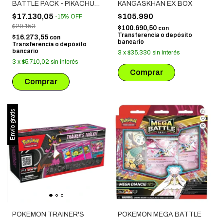
BATTLE PACK - PIKACHU +
KANGASKHAN EX BOX
QUAXLY (3355)
$17.130,05
$105.990
-
15
%
OFF
$20.153
$100.690,50
con
Transferencia o depósito
$16.273,55
con
bancario
Transferencia o depósito
bancario
3
x
$35.330
sin interés
3
x
$5.710,02
sin interés
Envío gratis
POKEMON TRAINER'S
POKEMON MEGA BATTLE