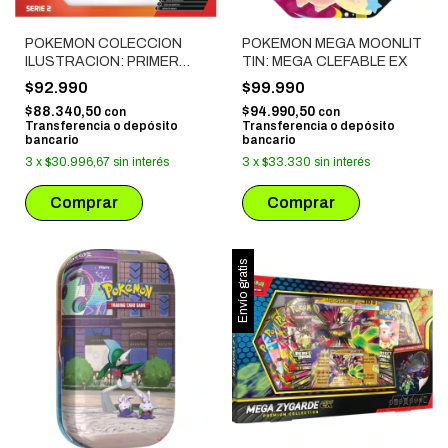
POKEMON COLECCION
POKEMON MEGA MOONLIT
ILUSTRACION: PRIMER
TIN: MEGA CLEFABLE EX
COMPAÑERO SERIE 2
$92.990
$99.990
$88.340,50
$94.990,50
con
con
Transferencia o depósito
Transferencia o depósito
bancario
bancario
3
x
$30.996,67
sin interés
3
x
$33.330
sin interés
Envío gratis