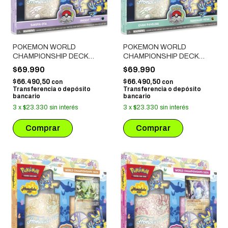
POKEMON WORLD
POKEMON WORLD
CHAMPIONSHIP DECK
CHAMPIONSHIP DECK
2024: SAKUYA OTA -
2024: EVAN PAVELSKI -
$69.990
$69.990
ANCIENT TOOLBOX
REGIDRAGO VSTAR
$66.490,50
$66.490,50
con
con
Transferencia o depósito
Transferencia o depósito
bancario
bancario
3
x
$23.330
sin interés
3
x
$23.330
sin interés