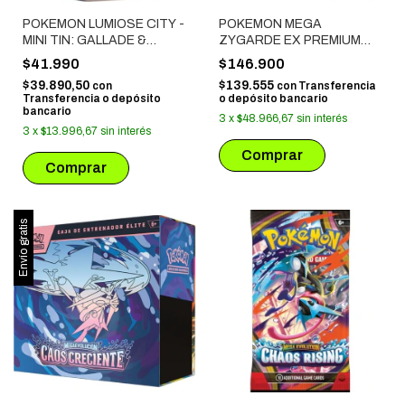
POKEMON LUMIOSE CITY -
POKEMON MEGA
MINI TIN: GALLADE &
ZYGARDE EX PREMIUM
GOOMY
COLLECTION
$41.990
$146.900
$39.890,50
$139.555
con
con
Transferencia
Transferencia o depósito
o depósito bancario
bancario
3
x
$48.966,67
sin interés
3
x
$13.996,67
sin interés
Envío gratis