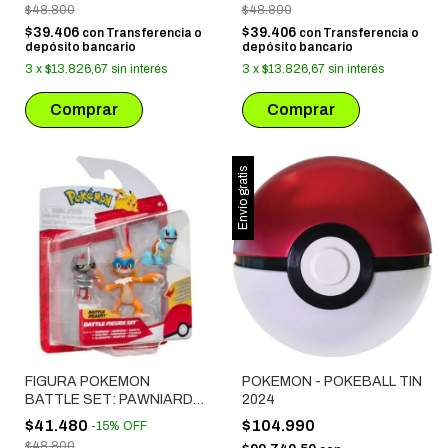
$48.800
$48.800
$39.406
$39.406
con
Transferencia o
con
Transferencia o
depósito bancario
depósito bancario
3
x
$13.826,67
sin interés
3
x
$13.826,67
sin interés
Envío gratis
FIGURA POKEMON
POKEMON - POKEBALL TIN
BATTLE SET: PAWNIARD +
2024
MONFERNO + SQUIRTLE
$41.480
$104.990
-
15
%
OFF
(95155)
$48.800