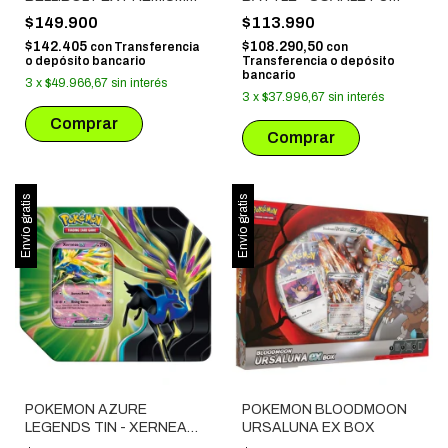
COLLECTION
VIOLET: JOURNEY
$149.900
$113.990
TOGETHER
$142.405
$108.290,50
con
Transferencia
con
o depósito bancario
Transferencia o depósito
bancario
3
x
$49.966,67
sin interés
3
x
$37.996,67
sin interés
Envío gratis
Envío gratis
POKEMON AZURE
POKEMON BLOODMOON
LEGENDS TIN - XERNEAS
URSALUNA EX BOX
EX