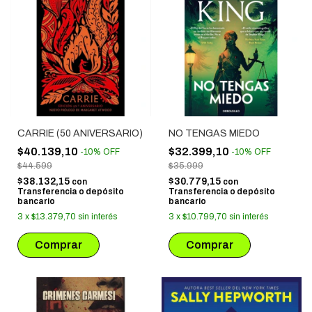
CARRIE (50 ANIVERSARIO)
NO TENGAS MIEDO
$40.139,10
$32.399,10
-
10
%
OFF
-
10
%
OFF
$44.599
$35.999
$38.132,15
$30.779,15
con
con
Transferencia o depósito
Transferencia o depósito
bancario
bancario
3
x
$13.379,70
sin interés
3
x
$10.799,70
sin interés