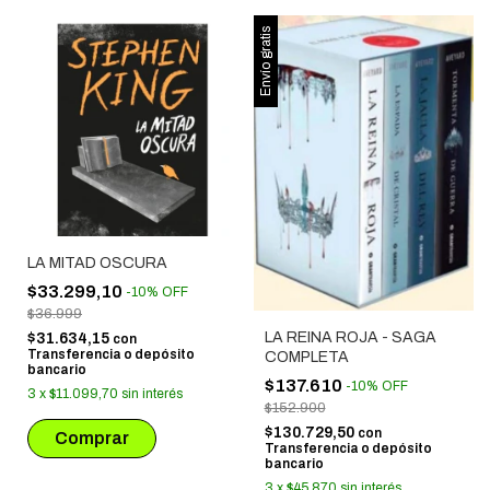
Envío gratis
LA MITAD OSCURA
$33.299,10
-
10
%
OFF
$36.999
LA REINA ROJA - SAGA
$31.634,15
con
Transferencia o depósito
COMPLETA
bancario
$137.610
-
10
%
OFF
3
x
$11.099,70
sin interés
$152.900
$130.729,50
con
Transferencia o depósito
bancario
3
x
$45.870
sin interés