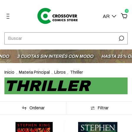
0
AR
DO
3 CUOTAS SIN INTERÉS CON MODO
HASTA 25% OFF 
Inicio
.
Materia Principal
.
Libros
.
Thriller
THRILLER
Ordenar
Filtrar