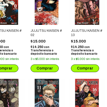
TSU KAISEN #
JUJUTSU KAISEN #
JUJUTSU KAISEN #
02
13
000
$15.000
$15.000
50
$14.250
$14.250
con
con
con
erencia o
Transferencia o
Transferencia o
to bancario
depósito bancario
depósito bancario
000
sin interés
3
x
$5.000
sin interés
3
x
$5.000
sin interés