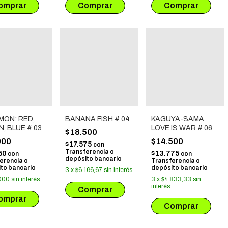
MON: RED,
BANANA FISH # 04
KAGUYA-SAMA
, BLUE # 03
LOVE IS WAR # 06
$18.500
000
$14.500
$17.575
con
Transferencia o
50
$13.775
con
con
depósito bancario
erencia o
Transferencia o
to bancario
depósito bancario
3
x
$6.166,67
sin interés
000
sin interés
3
x
$4.833,33
sin
interés