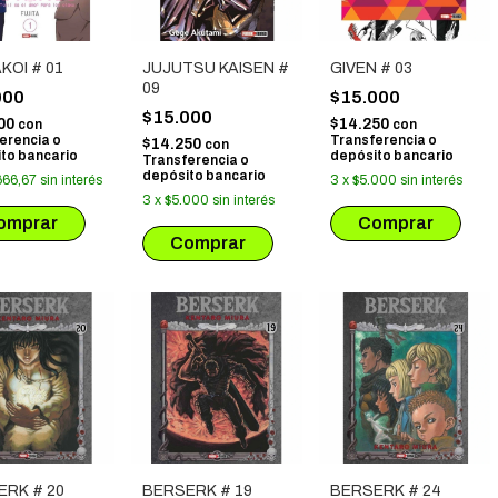
OI # 01
JUJUTSU KAISEN #
GIVEN # 03
09
000
$15.000
$15.000
00
$14.250
con
con
erencia o
Transferencia o
$14.250
con
to bancario
depósito bancario
Transferencia o
depósito bancario
666,67
sin interés
3
x
$5.000
sin interés
3
x
$5.000
sin interés
ERK # 20
BERSERK # 19
BERSERK # 24