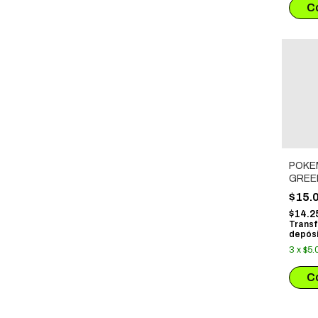
POKE
GREEN
$15.
$14.2
Transf
depósi
3
x
$5.