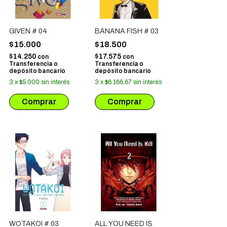
GIVEN # 04
BANANA FISH # 03
$15.000
$18.500
$14.250
$17.575
con
con
Transferencia o
Transferencia o
depósito bancario
depósito bancario
3
x
$5.000
sin interés
3
x
$6.166,67
sin interés
WOTAKOI # 03
ALL YOU NEED IS