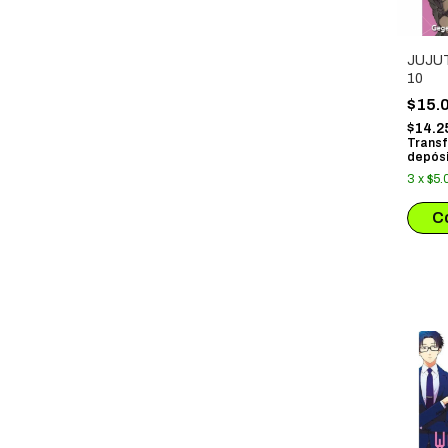
JUJU
10
$15.
$14.2
Transf
depósi
3
x
$5.