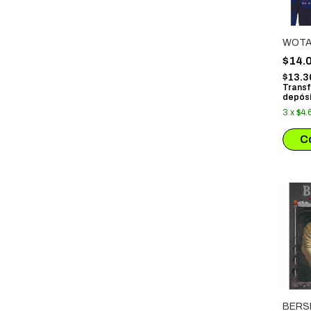
WOTAK
$14.
$13.3
Transf
depósi
3
x
$4.
BERS