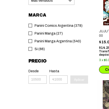
MARCA
Panini Comics Argentina (378)
JUJU
Panini Manga (27)
00
Panini Manga Argentina (540)
$15.
$14.2
Si (66)
Transf
depósi
3
x
$5.
PRECIO
Desde
Hasta
Aplicar