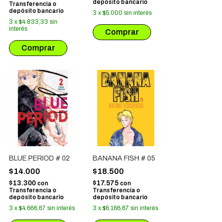
depósito bancario
Transferencia o
depósito bancario
3
x
$5.000
sin interés
3
x
$4.833,33
sin
interés
BLUE PERIOD # 02
BANANA FISH # 05
$14.000
$18.500
$13.300
$17.575
con
con
Transferencia o
Transferencia o
depósito bancario
depósito bancario
3
x
$4.666,67
sin interés
3
x
$6.166,67
sin interés