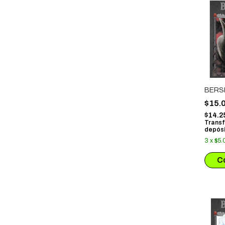
BERS
$15.
$14.2
Transf
depósi
3
x
$5.