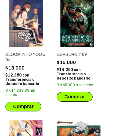
BLOOM INTO YOU #
BERSERK # 09
04
$15.000
$13.000
$14.250
con
Transferencia o
$12.350
con
depósito bancario
Transferencia o
depósito bancario
3
x
$5.000
sin interés
3
x
$4.333,33
sin
interés