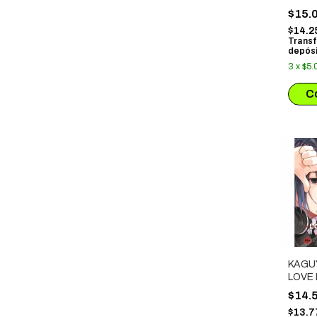
$15.
$14.2
Transf
depósi
3
x
$5.
KAGU
LOVE 
$14.
$13.