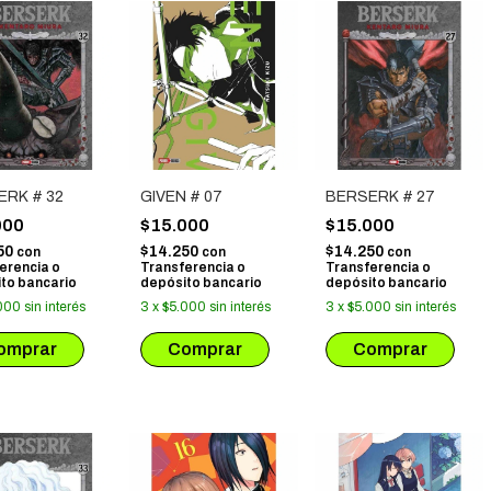
ERK # 32
GIVEN # 07
BERSERK # 27
000
$15.000
$15.000
50
$14.250
$14.250
con
con
con
erencia o
Transferencia o
Transferencia o
to bancario
depósito bancario
depósito bancario
000
sin interés
3
x
$5.000
sin interés
3
x
$5.000
sin interés