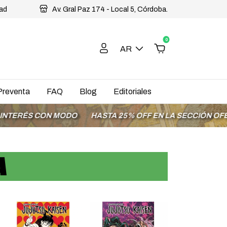
dad
Av. Gral Paz 174 - Local 5, Córdoba.
0
AR
Preventa
FAQ
Blog
Editoriales
CON MODO
HASTA 25% OFF EN LA SECCIÓN OFERTAS
EN
A