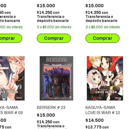
000
$15.000
$15.000
50
$14.250
$14.250
con
con
con
erencia o
Transferencia o
Transferencia o
to bancario
depósito bancario
depósito bancario
000
sin interés
3
x
$5.000
sin interés
3
x
$5.000
sin interés
YA-SAMA
BERSERK # 23
KAGUYA-SAMA
IS WAR # 09
LOVE IS WAR # 10
$15.000
500
$14.500
$14.250
con
Transferencia o
775
$13.775
con
con