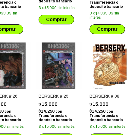
depósito bancario
erencia o
Transferencia o
to bancario
depósito bancario
3
x
$5.000
sin interés
833,33
sin
3
x
$4.833,33
sin
interés
ERK # 26
BERSERK # 25
BERSERK # 08
000
$15.000
$15.000
50
$14.250
$14.250
con
con
con
erencia o
Transferencia o
Transferencia o
to bancario
depósito bancario
depósito bancario
000
sin interés
3
x
$5.000
sin interés
3
x
$5.000
sin interés