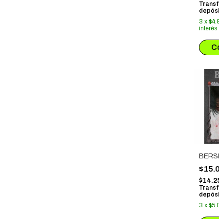
Transf
depósi
3
x
$4.
interés
BERS
$15.
$14.2
Transf
depósi
3
x
$5.