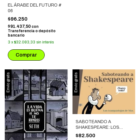
EL ÁRABE DEL FUTURO #
06
$96.250
$91.437,50
con
Transferencia o depósito
bancario
3
x
$32.083,33
sin interés
Envío gratis
Envío gratis
SABOTEANDO A
SHAKESPEARE: LOS
TRAMPANTOJOS DE MAX
$82.500