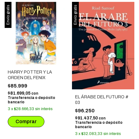
Envío gratis
Envío gratis
HARRY POTTER Y LA
ORDEN DEL FENIX
$85.999
$81.699,05
con
EL ÁRABE DEL FUTURO #
Transferencia o depósito
bancario
03
3
x
$28.666,33
sin interés
$96.250
$91.437,50
con
Transferencia o depósito
bancario
3
x
$32.083,33
sin interés