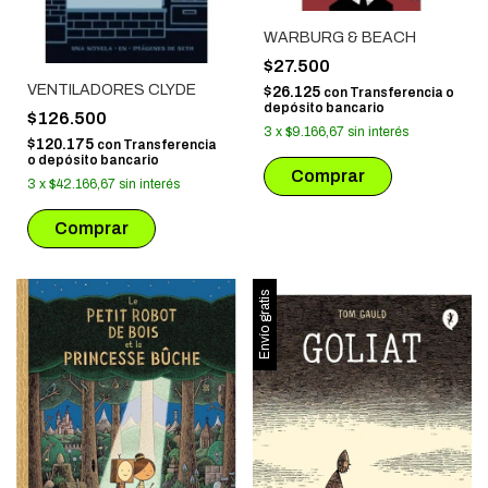
WARBURG & BEACH
$27.500
VENTILADORES CLYDE
$26.125
con
Transferencia o
depósito bancario
$126.500
3
x
$9.166,67
sin interés
$120.175
con
Transferencia
o depósito bancario
3
x
$42.166,67
sin interés
Envío gratis