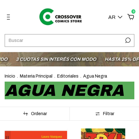
0
AR
O
3 CUOTAS SIN INTERÉS CON MODO
HASTA 25% OFF 
Inicio
.
Materia Principal
.
Editoriales
.
Agua Negra
AGUA NEGRA
Ordenar
Filtrar