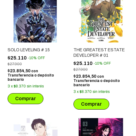
SOLO LEVELING # 15
THE GREATEST ESTATE
DEVELOPER # 01
$25.110
-
10
%
OFF
$25.110
-
10
%
OFF
$27.900
$27.900
$23.854,50
con
Transferencia o depósito
$23.854,50
con
bancario
Transferencia o depósito
bancario
3
x
$8.370
sin interés
3
x
$8.370
sin interés