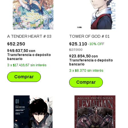
A TENDER HEART # 03
TOWER OF GOD # 01
$52.250
$25.110
-
10
%
OFF
$27.900
$49.637,50
con
Transferencia o depósito
$23.854,50
con
bancario
Transferencia o depósito
bancario
3
x
$17.416,67
sin interés
3
x
$8.370
sin interés