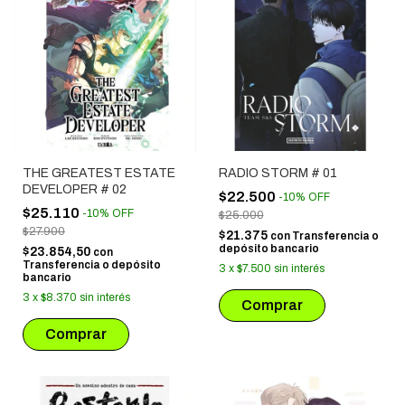
THE GREATEST ESTATE
RADIO STORM # 01
DEVELOPER # 02
$22.500
-
10
%
OFF
$25.110
-
10
%
OFF
$25.000
$27.900
$21.375
con
Transferencia o
depósito bancario
$23.854,50
con
Transferencia o depósito
3
x
$7.500
sin interés
bancario
3
x
$8.370
sin interés