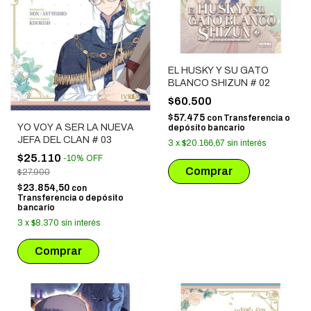
EL HUSKY Y SU GATO
BLANCO SHIZUN # 02
$60.500
$57.475
con
Transferencia o
YO VOY A SER LA NUEVA
depósito bancario
JEFA DEL CLAN # 03
3
x
$20.166,67
sin interés
$25.110
-
10
%
OFF
$27.900
$23.854,50
con
Transferencia o depósito
bancario
3
x
$8.370
sin interés