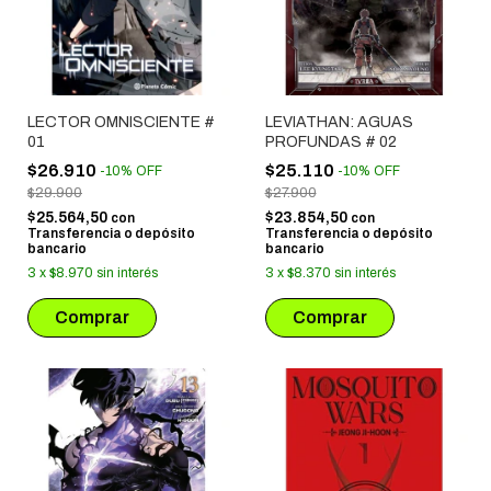
LECTOR OMNISCIENTE #
LEVIATHAN: AGUAS
01
PROFUNDAS # 02
$26.910
$25.110
-
10
%
OFF
-
10
%
OFF
$29.900
$27.900
$25.564,50
$23.854,50
con
con
Transferencia o depósito
Transferencia o depósito
bancario
bancario
3
x
$8.970
sin interés
3
x
$8.370
sin interés