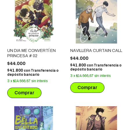
UN DIA ME CONVERTÍ EN
NAVILLERA CURTAIN CALL
PRINCESA # 02
$44.000
$44.000
$41.800
con
Transferencia o
depósito bancario
$41.800
con
Transferencia o
depósito bancario
3
x
$14.666,67
sin interés
3
x
$14.666,67
sin interés