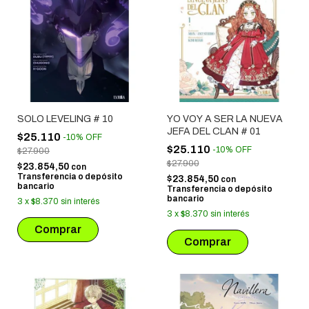
SOLO LEVELING # 10
YO VOY A SER LA NUEVA
JEFA DEL CLAN # 01
$25.110
-
10
%
OFF
$25.110
-
10
%
OFF
$27.900
$27.900
$23.854,50
con
Transferencia o depósito
$23.854,50
con
bancario
Transferencia o depósito
bancario
3
x
$8.370
sin interés
3
x
$8.370
sin interés