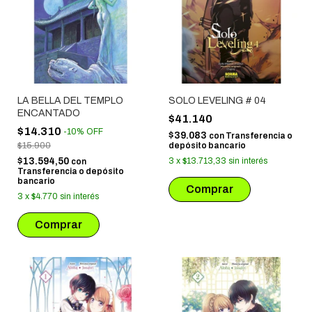
LA BELLA DEL TEMPLO
SOLO LEVELING # 04
ENCANTADO
$41.140
$14.310
-
10
%
OFF
$39.083
con
Transferencia o
$15.900
depósito bancario
$13.594,50
3
x
$13.713,33
sin interés
con
Transferencia o depósito
bancario
3
x
$4.770
sin interés