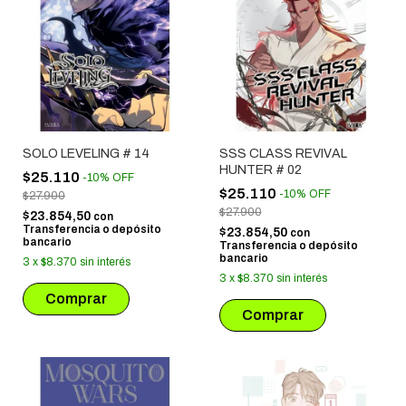
SOLO LEVELING # 14
SSS CLASS REVIVAL
HUNTER # 02
$25.110
-
10
%
OFF
$25.110
-
10
%
OFF
$27.900
$27.900
$23.854,50
con
Transferencia o depósito
$23.854,50
con
bancario
Transferencia o depósito
bancario
3
x
$8.370
sin interés
3
x
$8.370
sin interés