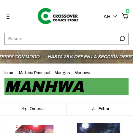
0
AR
CON MODO
HASTA 25% OFF EN LA SECCIÓN OFERTAS
E
Inicio
.
Materia Principal
.
Mangas
.
Manhwa
MANHWA
Ordenar
Filtrar