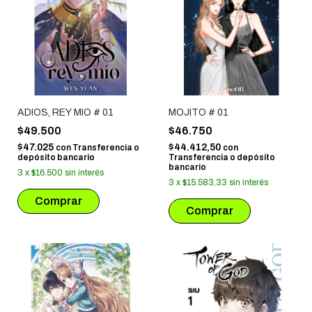
ADIOS, REY MIO # 01
MOJITO # 01
$49.500
$46.750
$47.025
$44.412,50
con
Transferencia o
con
depósito bancario
Transferencia o depósito
bancario
3
x
$16.500
sin interés
3
x
$15.583,33
sin interés