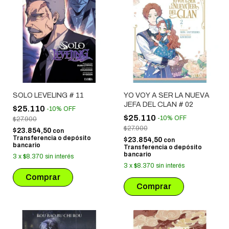
SOLO LEVELING # 11
YO VOY A SER LA NUEVA
JEFA DEL CLAN # 02
$25.110
-
10
%
OFF
$25.110
-
10
%
OFF
$27.900
$27.900
$23.854,50
con
Transferencia o depósito
$23.854,50
con
bancario
Transferencia o depósito
bancario
3
x
$8.370
sin interés
3
x
$8.370
sin interés