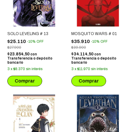
SOLO LEVELING # 13
MOSQUITO WARS # 01
$25.110
$35.910
-
10
%
OFF
-
10
%
OFF
$27.900
$39.900
$23.854,50
$34.114,50
con
con
Transferencia o depósito
Transferencia o depósito
bancario
bancario
3
x
$8.370
sin interés
3
x
$11.970
sin interés