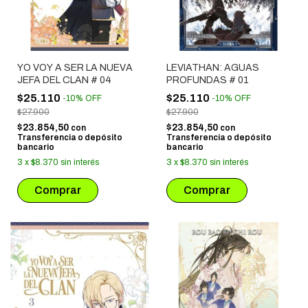
YO VOY A SER LA NUEVA
LEVIATHAN: AGUAS
JEFA DEL CLAN # 04
PROFUNDAS # 01
$25.110
$25.110
-
10
%
OFF
-
10
%
OFF
$27.900
$27.900
$23.854,50
$23.854,50
con
con
Transferencia o depósito
Transferencia o depósito
bancario
bancario
3
x
$8.370
sin interés
3
x
$8.370
sin interés