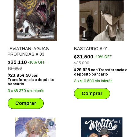
LEVIATHAN: AGUAS
BASTARDO # 01
PROFUNDAS # 03
$31.500
-
10
%
OFF
$25.110
-
10
%
OFF
$35.000
$27.900
$29.925
con
Transferencia o
depósito bancario
$23.854,50
con
Transferencia o depósito
3
x
$10.500
sin interés
bancario
3
x
$8.370
sin interés