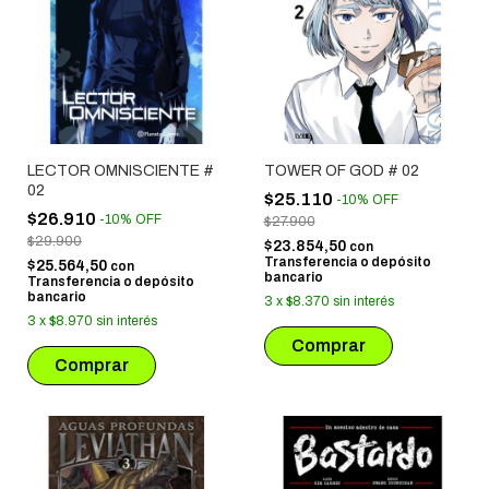
LECTOR OMNISCIENTE #
TOWER OF GOD # 02
02
$25.110
-
10
%
OFF
$26.910
-
10
%
OFF
$27.900
$29.900
$23.854,50
con
Transferencia o depósito
$25.564,50
con
bancario
Transferencia o depósito
bancario
3
x
$8.370
sin interés
3
x
$8.970
sin interés