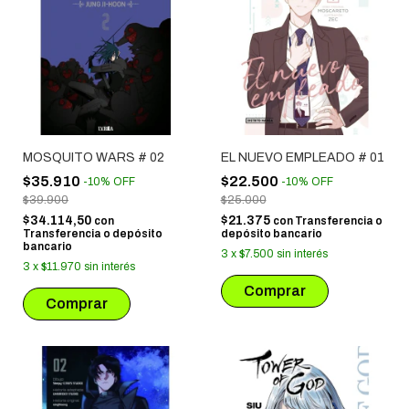
MOSQUITO WARS # 02
EL NUEVO EMPLEADO # 01
$35.910
$22.500
-
10
%
OFF
-
10
%
OFF
$39.900
$25.000
$34.114,50
$21.375
con
con
Transferencia o
Transferencia o depósito
depósito bancario
bancario
3
x
$7.500
sin interés
3
x
$11.970
sin interés