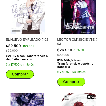
EL NUEVO EMPLEADO # 02
LECTOR OMNISCIENTE #
03
$22.500
-
10
%
OFF
$26.910
-
10
%
OFF
$25.000
$29.900
$21.375
con
Transferencia o
depósito bancario
$25.564,50
con
Transferencia o depósito
3
x
$7.500
sin interés
bancario
3
x
$8.970
sin interés