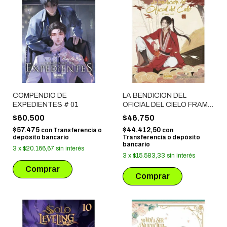
COMPENDIO DE
LA BENDICION DEL
EXPEDIENTES # 01
OFICIAL DEL CIELO FRAME
ART # 02
$60.500
$46.750
$57.475
$44.412,50
con
Transferencia o
con
depósito bancario
Transferencia o depósito
bancario
3
x
$20.166,67
sin interés
3
x
$15.583,33
sin interés