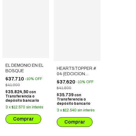
EL DEMONIO EN EL
HEARTSTOPPER #
BOSQUE
04 (EDCICION
$37.710
-
10
%
OFF
ESPECIAL)
$37.620
-
10
%
OFF
$41.900
$41.800
$35.824,50
con
$35.739
con
Transferencia o
Transferencia o
depósito bancario
depósito bancario
3
x
$12.570
sin interés
3
x
$12.540
sin interés