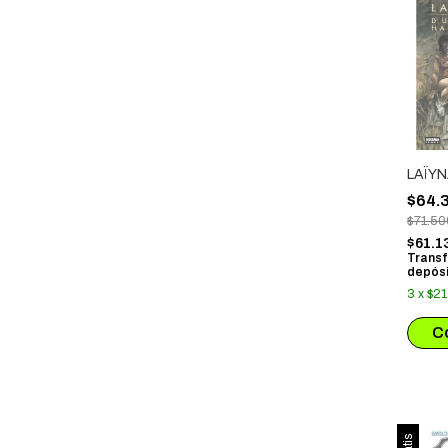
LAÏY
$64.
$71.50
$61.1
Transf
depósi
3
x
$21