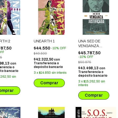
RTH 2
UNEARTH 1
UNA SED DE
VENGANZA
787,50
$44.550
-
10
%
OFF
JUSTIFICADA 1
FF
$45.787,50
$49.500
-
10
%
OFF
75
$42.322,50
con
$50.875
98,13
Transferencia o
con
depósito bancario
erencia o
$43.498,13
con
to bancario
Transferencia o
3
x
$14.850
sin interés
depósito bancario
.262,50
sin
3
x
$15.262,50
sin
interés
Envío gratis