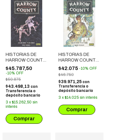
HISTORIAS DE
HISTORIAS DE
HARROW COUNTY
HARROW COUNTY
2. LA BUENA
1. EL CORO DE LA
$45.787,50
$42.075
-
10
%
OFF
GENTE
MUERTE
-
10
%
OFF
$46.750
$50.875
$39.971,25
con
$43.498,13
Transferencia o
con
depósito bancario
Transferencia o
depósito bancario
3
x
$14.025
sin interés
3
x
$15.262,50
sin
interés