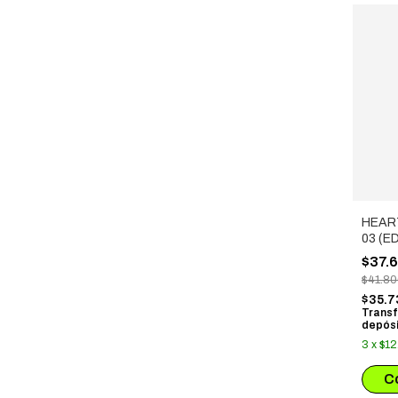
HEAR
03 (E
ESPEC
$37.
$41.8
$35.
Transf
depósi
3
x
$12