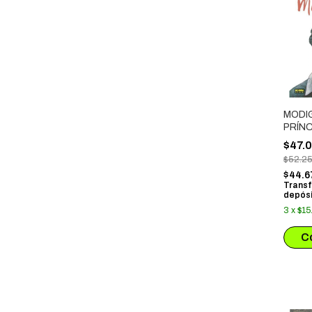
MODIG
PRÍNC
BOHE
$47.
$52.2
$44.6
Transf
depósi
3
x
$15