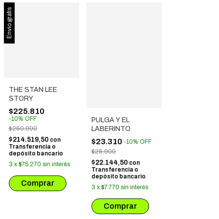
Envío gratis
THE STAN LEE
STORY
$225.810
-
10
%
OFF
PULGA Y EL
LABERINTO
$250.900
$214.519,50
con
$23.310
-
10
%
OFF
Transferencia o
$25.900
depósito bancario
$22.144,50
con
3
x
$75.270
sin interés
Transferencia o
depósito bancario
3
x
$7.770
sin interés