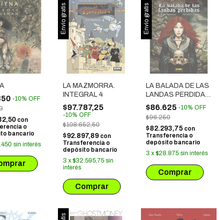
Envío gratis
Envío gratis
NA
LA MAZMORRA.
LA BALADA DE LAS
INTEGRAL 4
LANDAS PERDIDAS
350
-
10
%
OFF
(INTEGRAL 2)
$97.787,25
$86.625
-
10
%
OFF
0
-
10
%
OFF
$96.250
32,50
con
$108.652,50
erencia o
$82.293,75
con
to bancario
$92.897,89
Transferencia o
con
depósito bancario
Transferencia o
.450
sin interés
depósito bancario
3
x
$28.875
sin interés
3
x
$32.595,75
sin
interés