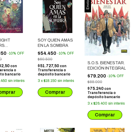
NIGHT
SOY QUIEN AMAS
RS
EN LA SOMBRA
ORADORES
350
$54.450
-
10
%
OFF
-
10
%
OFF
CHES) 1. LA
0
$60.500
DEVORA LA
S.O.S. BIENESTAR.
32,50
$51.727,50
con
con
E
EDICIÓN INTEGRAL
erencia o
Transferencia o
to bancario
depósito bancario
$79.200
-
10
%
OFF
.450
sin interés
3
x
$18.150
sin interés
$88.000
$75.240
con
Transferencia o
depósito bancario
3
x
$26.400
sin interés