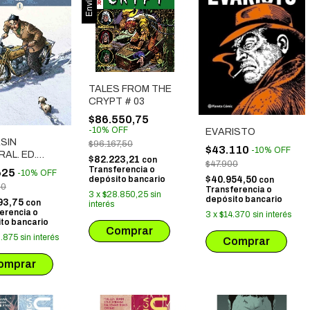
TALES FROM THE
CRYPT # 03
$86.550,75
-
10
%
OFF
EVARISTO
SIN
$96.167,50
$43.110
-
10
%
OFF
AL. ED.
$82.223,21
con
$47.900
RAL # 01
Transferencia o
625
-
10
%
OFF
depósito bancario
$40.954,50
con
50
Transferencia o
3
x
$28.850,25
sin
depósito bancario
93,75
con
interés
erencia o
3
x
$14.370
sin interés
to bancario
.875
sin interés