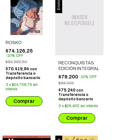
ROSKO
$74.126,25
-
10
%
OFF
$82.362,50
RECONQUISTAS.
EDICIÓN INTEGRAL
$70.419,94
con
Transferencia o
$79.200
-
10
%
OFF
depósito bancario
$88.000
3
x
$24.708,75
sin
interés
$75.240
con
Transferencia o
depósito bancario
3
x
$26.400
sin interés