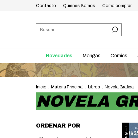
Contacto
Quienes Somos
Cómo comprar
Novedades
Mangas
Comics
ENVÍOS A T
Inicio
.
Materia Principal
.
Libros
.
Novela Grafica
NOVELA GR
ORDENAR POR
Envío gratis