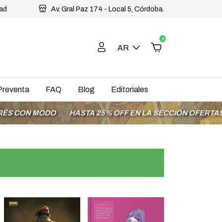
dad
Av. Gral Paz 174 - Local 5, Córdoba.
0
AR
Preventa
FAQ
Blog
Editoriales
ODO
HASTA 25% OFF EN LA SECCIÓN OFERTAS
ENVÍOS 