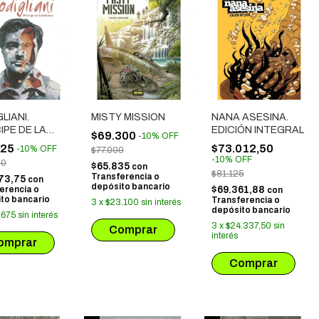
LIANI.
MISTY MISSION
NANA ASESINA.
IPE DE LA
EDICIÓN INTEGRAL
$69.300
-
10
%
OFF
MIA
025
$73.012,50
-
10
%
OFF
$77.000
-
10
%
OFF
50
$65.835
con
$81.125
Transferencia o
73,75
con
depósito bancario
erencia o
$69.361,88
con
to bancario
Transferencia o
3
x
$23.100
sin interés
depósito bancario
.675
sin interés
3
x
$24.337,50
sin
interés