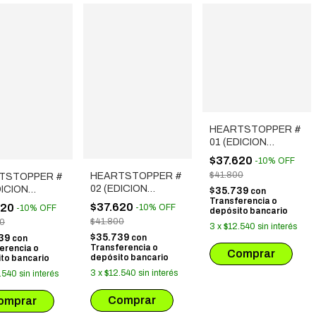
HEARTSTOPPER #
01 (EDICION
ESPECIAL)
$37.620
-
10
%
OFF
$41.800
HEARTSTOPPER #
TSTOPPER #
02 (EDICION
DICION
$35.739
con
ESPECIAL)
Transferencia o
IAL)
$37.620
620
-
10
%
OFF
-
10
%
OFF
depósito bancario
$41.800
00
3
x
$12.540
sin interés
$35.739
739
con
con
Transferencia o
erencia o
depósito bancario
to bancario
3
x
$12.540
sin interés
.540
sin interés