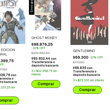
Envío gratis
GHOST MONEY
$98.876,25
-
10
%
OFF
. EDICION
GENTLEMIND
$109.862,50
GRAL
$69.300
-
10
%
OFF
$93.932,44
con
.399,75
Transferencia o
$77.000
FF
depósito bancario
$65.835
con
77,50
3
x
$32.958,75
sin
Transferencia o
interés
depósito bancario
829,76
con
erencia o
3
x
$23.100
sin interés
to bancario
.133,25
sin