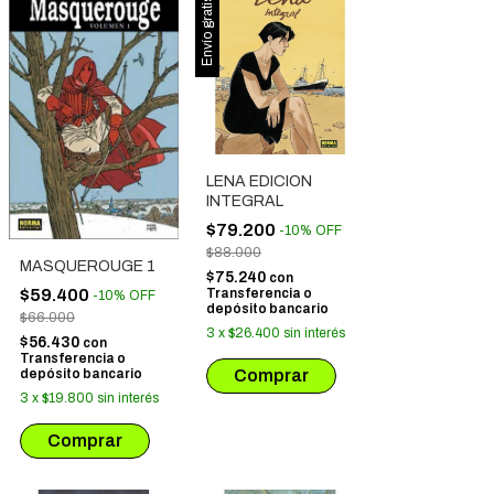
Envío gratis
LENA EDICION
INTEGRAL
$79.200
-
10
%
OFF
$88.000
MASQUEROUGE 1
$75.240
con
$59.400
Transferencia o
-
10
%
OFF
depósito bancario
$66.000
3
x
$26.400
sin interés
$56.430
con
Transferencia o
depósito bancario
3
x
$19.800
sin interés