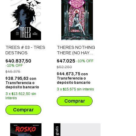
TREES # 03 - TRES
THERES NOTHING
DESTINOS
THERE (NO HAY
NADA AHÍ)
$40.837,50
$47.025
-
10
%
OFF
-
10
%
OFF
$52.250
$45.375
$44.673,75
con
$38.795,63
Transferencia o
con
depósito bancario
Transferencia o
depósito bancario
3
x
$15.675
sin interés
3
x
$13.612,50
sin
interés
Envío gratis