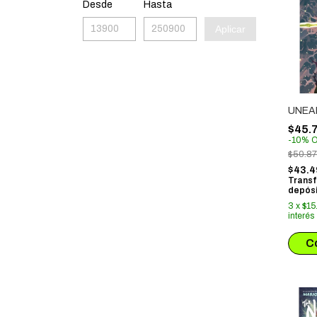
Desde
Hasta
Aplicar
UNEA
$45.
-
10
%
O
$50.8
$43.4
Transf
depósi
3
x
$15
interés