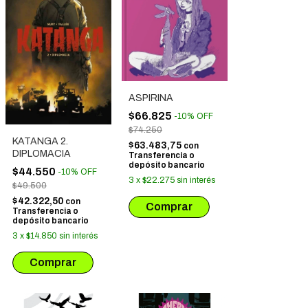
ASPIRINA
$66.825
-
10
%
OFF
$74.250
KATANGA 2.
$63.483,75
con
DIPLOMACIA
Transferencia o
depósito bancario
$44.550
-
10
%
OFF
3
x
$22.275
sin interés
$49.500
$42.322,50
con
Transferencia o
depósito bancario
3
x
$14.850
sin interés