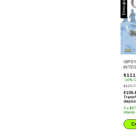
Envío gratis
GIPSY
INTE
$111
-
10
%
O
$123.7
$105.
Transf
depósi
3
x
$37
interés