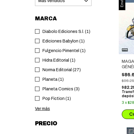
MARCA
Diabolo Ediciones S.l. (1)
Ediciones Babylon (1)
Fulgencio Pimentel (1)
Hidra Editorial (1)
MAGA
GÉNÉR
Norma Editorial (27)
INTEG
$86.
Planeta (1)
$96.2
$82.2
Planeta Comics (3)
Transf
depósi
Pop Fiction (1)
3
x
$28
Ver más
PRECIO