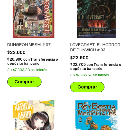
DUNGEON MESHI # 07
LOVECRAFT: EL HORROR
DE DUNWICH # 03
$22.000
$23.900
$20.900
con
Transferencia o
depósito bancario
$22.705
con
Transferencia o
depósito bancario
3
x
$7.333,33
sin interés
3
x
$7.966,67
sin interés