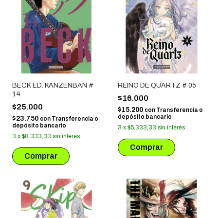
BECK ED. KANZENBAN #
REINO DE QUARTZ # 05
14
$16.000
$25.000
$15.200
con
Transferencia o
depósito bancario
$23.750
con
Transferencia o
depósito bancario
3
x
$5.333,33
sin interés
3
x
$8.333,33
sin interés