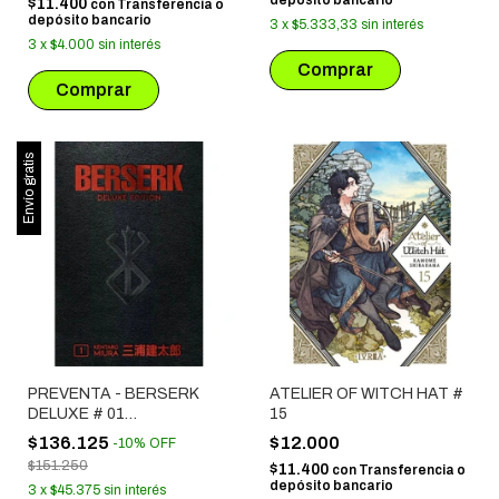
depósito bancario
$11.400
con
Transferencia o
depósito bancario
3
x
$5.333,33
sin interés
3
x
$4.000
sin interés
Envío gratis
PREVENTA - BERSERK
ATELIER OF WITCH HAT #
DELUXE # 01
15
(LANZAMIENTO
$136.125
$12.000
-
10
%
OFF
SEPTIEMBRE 2026)
$151.250
$11.400
con
Transferencia o
depósito bancario
3
x
$45.375
sin interés