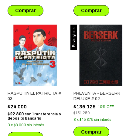
Envío gratis
RASPUTIN EL PATRIOTA #
PREVENTA - BERSERK
03
DELUXE # 02
(LANZAMIENTO
$24.000
$136.125
-
10
%
OFF
SEPTIEMBRE)
$151.250
$22.800
con
Transferencia o
depósito bancario
3
x
$45.375
sin interés
3
x
$8.000
sin interés