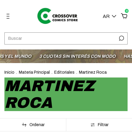
0
AR
 Y EL MUNDO
3 CUOTAS SIN INTERÉS CON MODO
HASTA
Inicio
.
Materia Principal
.
Editoriales
.
Martinez Roca
MARTINEZ
ROCA
Ordenar
Filtrar