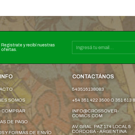
Registrate y recibí nuestras
ofertas.
INFO
CONTACTÁNOS
ACTO
543516138083
NES SOMOS
+54 351 422 3500 O 351 613 
 COMPRAR
INFO@CROSSOVER-
COMICS.COM
AS DE PAGO
AV. GRAL. PAZ 174 LOCAL 5
CÓRDOBA - ARGENTINA
S Y FORMAS DE ENVÍO