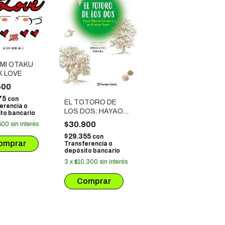
 MI OTAKU
K LOVE
500
75
con
EL TOTORO DE
erencia o
LOS DOS: HAYAO
to bancario
MIYAZAKI Y "MI
$30.900
500
sin interés
VECINO TOTORO"
$29.355
con
Transferencia o
depósito bancario
3
x
$10.300
sin interés