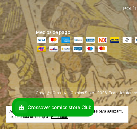
POLÍT
Medios de pago
Copyright Crossover Comics Store - 2026. Todos los derec
Al navegar por este sitio
aceptás el uso de cookies
para agilizar tu
experiencia de compra.
Entendido