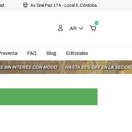
dad
Av. Gral Paz 174 - Local 5, Córdoba.
0
AR
Preventa
FAQ
Blog
Editoriales
INTERÉS CON MODO
HASTA 25% OFF EN LA SECCIÓN OFE