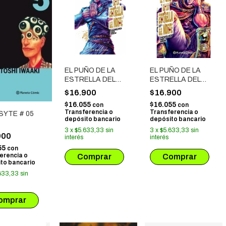
EL PUÑO DE LA
EL PUÑO DE LA
ESTRELLA DEL
ESTRELLA DEL
NORTE - HOKUTO
NORTE - HOKUTO
$16.900
$16.900
NO KEN # 07
NO KEN # 06
$16.055
$16.055
con
con
Transferencia o
Transferencia o
SYTE # 05
depósito bancario
depósito bancario
3
x
$5.633,33
sin
3
x
$5.633,33
sin
900
interés
interés
55
con
erencia o
to bancario
633,33
sin