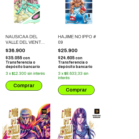
NAUSICAA DEL
HAJIME NO IPPO #
VALLE DEL VIENTO
09
# 01
$36.900
$25.900
$35.055
$24.605
con
con
Transferencia o
Transferencia o
depósito bancario
depósito bancario
3
x
$12.300
sin interés
3
x
$8.633,33
sin
interés