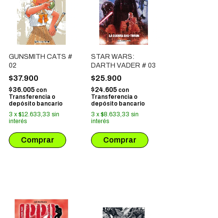
GUNSMITH CATS #
STAR WARS:
02
DARTH VADER # 03
$37.900
$25.900
$36.005
$24.605
con
con
Transferencia o
Transferencia o
depósito bancario
depósito bancario
3
x
$12.633,33
sin
3
x
$8.633,33
sin
interés
interés