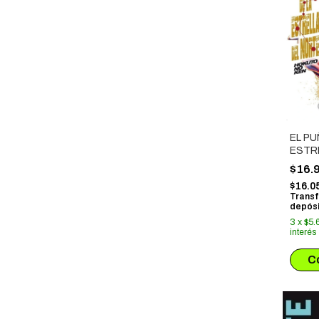
EL PU
ESTR
NORT
$16.
NO KE
$16.0
Transf
depósi
3
x
$5.
interés