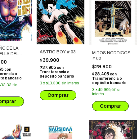
ÑO DE LA
ASTRO BOY # 03
MITOS NORDICOS
ELLA DEL
# 02
E - HOKUTO
$39.900
900
N # 01
$29.900
$37.905
con
55
con
Transferencia o
$28.405
erencia o
con
depósito bancario
to bancario
Transferencia o
depósito bancario
3
x
$13.300
sin interés
633,33
sin
3
x
$9.966,67
sin
interés