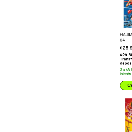
HAJIM
04
$25.
$24.6
Transf
depósi
3
x
$8.
interés