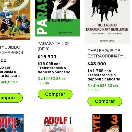
PARASYTE # 02
I YOJIMBO
(DE 8)
THE LEAGUE OF
AGRAPHICS
EXTRAORDINARY
$16.900
RAL # 01
900
GENTLEMEN # 01
$43.900
$16.055
con
05
con
Transferencia o
$41.705
con
erencia o
depósito bancario
Transferencia o
to bancario
3
x
$5.633,33
sin
depósito bancario
.966,67
sin
interés
3
x
$14.633,33
sin
interés