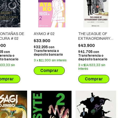
MONTAÑAS DE
AYAKO # 02
THE LEAGUE OF
CURA # 02
EXTRAORDINARY
$33.900
GENTLEMEN # 02
900
$43.900
$32.205
con
Transferencia o
05
$41.705
con
con
depósito bancario
erencia o
Transferencia o
to bancario
depósito bancario
3
x
$11.300
sin interés
633,33
sin
3
x
$14.633,33
sin
interés