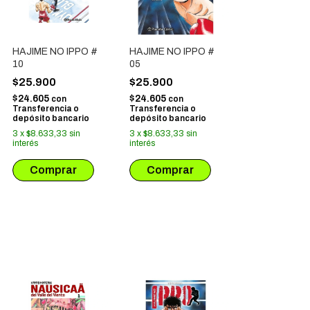
HAJIME NO IPPO #
HAJIME NO IPPO #
10
05
$25.900
$25.900
$24.605
$24.605
con
con
Transferencia o
Transferencia o
depósito bancario
depósito bancario
3
x
$8.633,33
sin
3
x
$8.633,33
sin
interés
interés