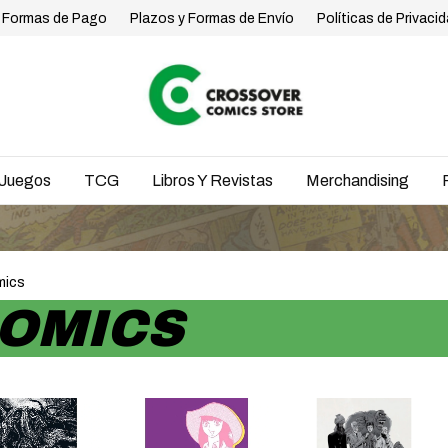
Formas de Pago
Plazos y Formas de Envío
Políticas de Privaci
Juegos
TCG
Libros Y Revistas
Merchandising
ENVÍOS A T
mics
COMICS