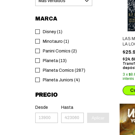
MARCA
Disney (1)
LAS 
Minotauro (1)
LA LO
Panini Comics (2)
$25.
$24.6
Planeta (13)
Transf
depósi
Planeta Comics (287)
3
x
$8.
interés
Planeta Juniors (4)
PRECIO
Desde
Hasta
Aplicar