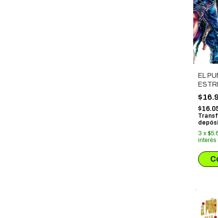
EL PU
ESTR
NORT
$16.
NO KE
$16.0
Transf
depósi
3
x
$5.
interés