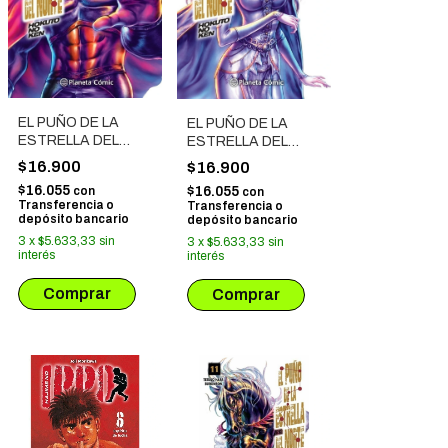
EL PUÑO DE LA
EL PUÑO DE LA
ESTRELLA DEL
ESTRELLA DEL
NORTE - HOKUTO
NORTE - HOKUTO
$16.900
$16.900
NO KEN # 10
NO KEN # 09
$16.055
con
$16.055
con
Transferencia o
Transferencia o
depósito bancario
depósito bancario
3
x
$5.633,33
sin
3
x
$5.633,33
sin
interés
interés