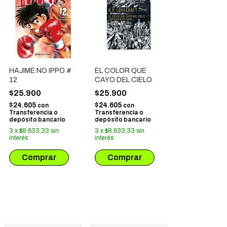
HAJIME NO IPPO #
EL COLOR QUE
12
CAYO DEL CIELO
$25.900
$25.900
$24.605
$24.605
con
con
Transferencia o
Transferencia o
depósito bancario
depósito bancario
3
x
$8.633,33
sin
3
x
$8.633,33
sin
interés
interés