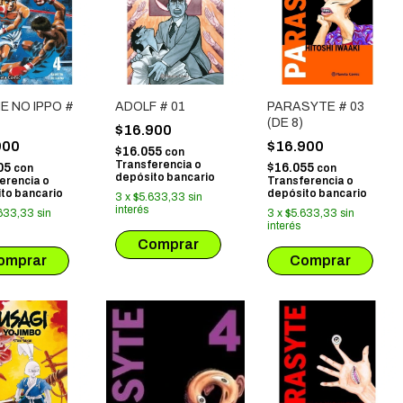
E NO IPPO #
ADOLF # 01
PARASYTE # 03
(DE 8)
$16.900
900
$16.900
$16.055
con
Transferencia o
05
$16.055
con
con
depósito bancario
erencia o
Transferencia o
to bancario
depósito bancario
3
x
$5.633,33
sin
interés
633,33
sin
3
x
$5.633,33
sin
interés