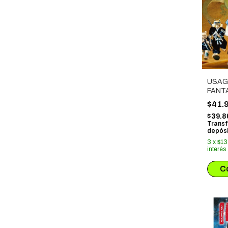
USAG
FANT
INTEG
$41.
$39.8
Transf
depósi
3
x
$13
interés