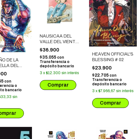
NAUSICAA DEL
VALLE DEL VIENTO
# 02
$36.900
HEAVEN OFFICIAL'S
$35.055
con
BLESSING # 02
ÑO DE LA
Transferencia o
ELLA DEL
depósito bancario
$23.900
E - HOKUTO
3
x
$12.300
sin interés
900
$22.705
con
N # 03
Transferencia o
55
con
depósito bancario
erencia o
to bancario
3
x
$7.966,67
sin interés
633,33
sin