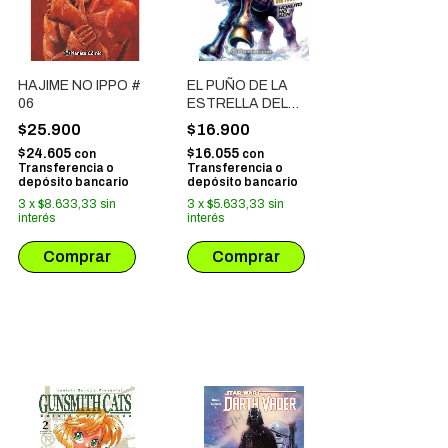
HAJIME NO IPPO #
EL PUÑO DE LA
06
ESTRELLA DEL
NORTE - HOKUTO
$25.900
$16.900
NO KEN # 11
$24.605
$16.055
con
con
Transferencia o
Transferencia o
depósito bancario
depósito bancario
3
x
$8.633,33
sin
3
x
$5.633,33
sin
interés
interés