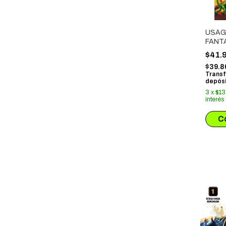
USAG
FANT
INTEG
$41.
$39.8
Transf
depósi
3
x
$13
interés