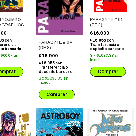
I YOJIMBO
PARASYTE # 01
AGRAPHICS
(DE 8)
RAL # 02
900
$16.900
05
$16.055
con
con
PARASYTE # 04
erencia o
Transferencia o
(DE 8)
to bancario
depósito bancario
$16.900
.966,67
sin
3
x
$5.633,33
sin
interés
$16.055
con
Transferencia o
depósito bancario
3
x
$5.633,33
sin
interés