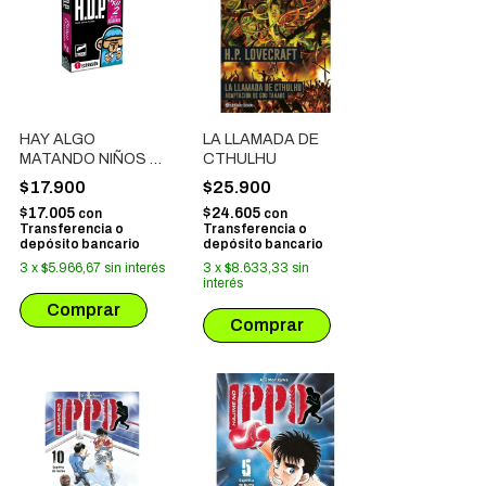
HAY ALGO
LA LLAMADA DE
MATANDO NIÑOS #
CTHULHU
06
$17.900
$25.900
$17.005
$24.605
con
con
Transferencia o
Transferencia o
depósito bancario
depósito bancario
3
x
$5.966,67
sin interés
3
x
$8.633,33
sin
interés