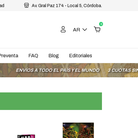
dad
Av. Gral Paz 174 - Local 5, Córdoba.
0
AR
Preventa
FAQ
Blog
Editoriales
ODO EL PAÍS Y EL MUNDO
3 CUOTAS SIN INTERÉS CON M