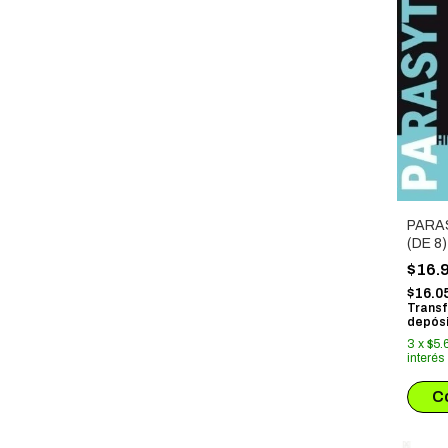
PARA
(DE 8)
$16.
$16.0
Transf
depósi
3
x
$5.
interés