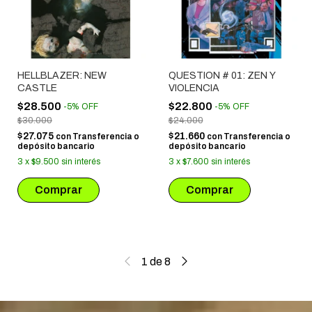
HELLBLAZER: NEW
QUESTION # 01: ZEN Y
CASTLE
VIOLENCIA
$28.500
$22.800
-
5
%
OFF
-
5
%
OFF
$30.000
$24.000
$27.075
$21.660
con
Transferencia o
con
Transferencia o
depósito bancario
depósito bancario
3
x
$9.500
sin interés
3
x
$7.600
sin interés
1
de
8