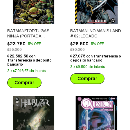
BATMAN/TORTUGAS
BATMAN: NO MAN'S LAND
NINJA (PORTADA
# 02: LEGADO
EXCLUSIVA CROSSOVER
$23.750
$28.500
-
5
%
OFF
-
5
%
OFF
COMICS)
$25.000
$30.000
$22.562,50
$27.075
con
con
Transferencia o
Transferencia o depósito
depósito bancario
bancario
3
x
$9.500
sin interés
3
x
$7.916,67
sin interés