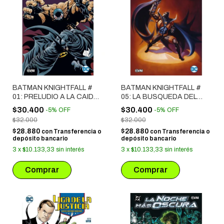
BATMAN KNIGHTFALL #
BATMAN KNIGHTFALL #
01: PRELUDIO A LA CAIDA
05: LA BUSQUEDA DEL
DEL CABALLERO
CABALLERO
$30.400
$30.400
-
5
%
OFF
-
5
%
OFF
$32.000
$32.000
$28.880
$28.880
con
Transferencia o
con
Transferencia o
depósito bancario
depósito bancario
3
x
$10.133,33
sin interés
3
x
$10.133,33
sin interés