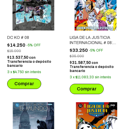
DC KO # 08
LIGA DE LA JUSTICIA
INTERNACIONAL # 08:
$14.250
-
5
%
OFF
QUIEN PORTA LA
$33.250
-
5
%
OFF
$15.000
ESTRELLA
$35.000
$13.537,50
con
Transferencia o depósito
$31.587,50
con
bancario
Transferencia o depósito
bancario
3
x
$4.750
sin interés
3
x
$11.083,33
sin interés