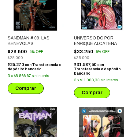
SANDMAN # 09: LAS
UNIVERSO DC POR
BENEVOLAS
ENRIQUE ALCATENA
$26.600
$33.250
-
5
%
OFF
-
5
%
OFF
$28.000
$35.000
$25.270
$31.587,50
con
Transferencia o
con
depósito bancario
Transferencia o depósito
bancario
3
x
$8.866,67
sin interés
3
x
$11.083,33
sin interés