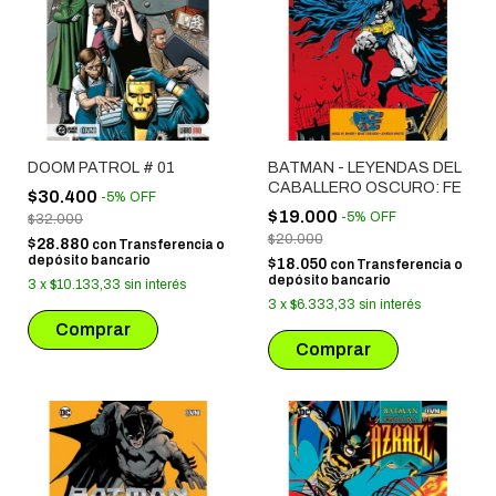
DOOM PATROL # 01
BATMAN - LEYENDAS DEL
CABALLERO OSCURO: FE
$30.400
-
5
%
OFF
$19.000
-
5
%
OFF
$32.000
$20.000
$28.880
con
Transferencia o
depósito bancario
$18.050
con
Transferencia o
depósito bancario
3
x
$10.133,33
sin interés
3
x
$6.333,33
sin interés