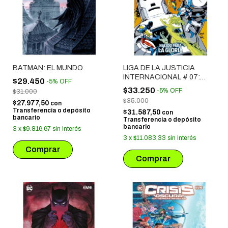
BATMAN: EL MUNDO
LIGA DE LA JUSTICIA
INTERNACIONAL # 07:
$29.450
-
5
%
OFF
NACIDO PARA LA GLORIA
$33.250
-
5
%
OFF
$31.000
$35.000
$27.977,50
con
Transferencia o depósito
$31.587,50
con
bancario
Transferencia o depósito
bancario
3
x
$9.816,67
sin interés
3
x
$11.083,33
sin interés