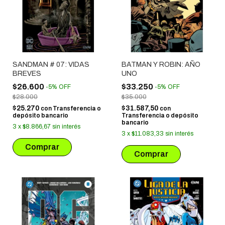
SANDMAN # 07: VIDAS
BATMAN Y ROBIN: AÑO
BREVES
UNO
$26.600
$33.250
-
5
%
OFF
-
5
%
OFF
$28.000
$35.000
$25.270
$31.587,50
con
Transferencia o
con
depósito bancario
Transferencia o depósito
bancario
3
x
$8.866,67
sin interés
3
x
$11.083,33
sin interés