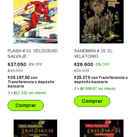
FLASH # 01: VELOCIDAD
SANDMAN # 10: EL
SALVAJE
VELATORIO
$37.050
$26.600
-
5
%
OFF
-
5
%
OFF
$39.000
$28.000
$35.197,50
$25.270
con
con
Transferencia o
Transferencia o depósito
depósito bancario
bancario
3
x
$8.866,67
sin interés
3
x
$12.350
sin interés