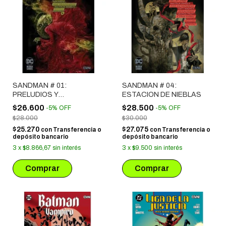
SANDMAN # 01:
SANDMAN # 04:
PRELUDIOS Y
ESTACION DE NIEBLAS
NOCTURNOS
$26.600
$28.500
-
5
%
OFF
-
5
%
OFF
$28.000
$30.000
$25.270
$27.075
con
Transferencia o
con
Transferencia o
depósito bancario
depósito bancario
3
x
$8.866,67
sin interés
3
x
$9.500
sin interés