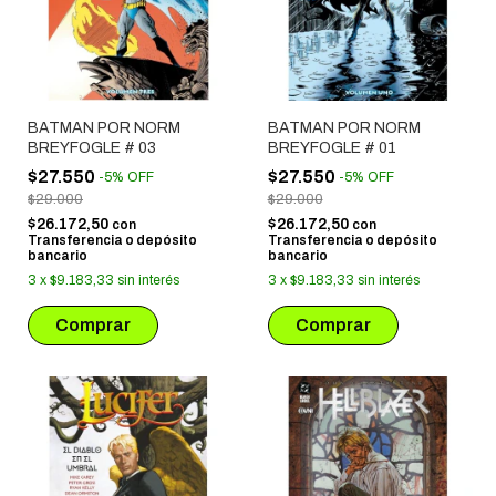
BATMAN POR NORM
BATMAN POR NORM
BREYFOGLE # 03
BREYFOGLE # 01
$27.550
$27.550
-
5
%
OFF
-
5
%
OFF
$29.000
$29.000
$26.172,50
$26.172,50
con
con
Transferencia o depósito
Transferencia o depósito
bancario
bancario
3
x
$9.183,33
sin interés
3
x
$9.183,33
sin interés