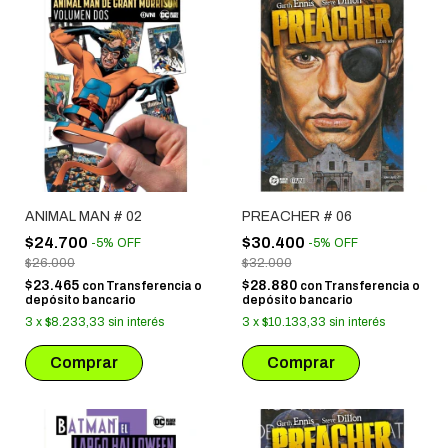
ANIMAL MAN # 02
PREACHER # 06
$24.700
$30.400
-
5
%
OFF
-
5
%
OFF
$26.000
$32.000
$23.465
$28.880
con
Transferencia o
con
Transferencia o
depósito bancario
depósito bancario
3
x
$8.233,33
sin interés
3
x
$10.133,33
sin interés