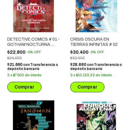
DETECTIVE COMICS # 01 -
CRISIS OSCURA EN
GOTHAM NOCTURNA:
TIERRAS INFINITAS # 02
OBERTURA
$22.800
$30.400
-
5
%
OFF
-
5
%
OFF
$24.000
$32.000
$21.660
$28.880
con
Transferencia o
con
Transferencia o
depósito bancario
depósito bancario
3
x
$7.600
sin interés
3
x
$10.133,33
sin interés