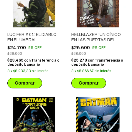
LUCIFER # 01: EL DIABLO
HELLBLAZER: UN CÍNICO
EN EL UMBRAL
EN LAS PUERTAS DEL
INFIERNO
$24.700
$26.600
-
5
%
OFF
-
5
%
OFF
$26.000
$28.000
$23.465
$25.270
con
Transferencia o
con
Transferencia o
depósito bancario
depósito bancario
3
x
$8.233,33
sin interés
3
x
$8.866,67
sin interés