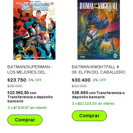
BATMAN/SUPERMAN -
BATMAN KNIGHTFALL #
LOS MEJORES DEL
06: EL FIN DEL CABALLERO
MUNDO # 01: EL DEMONIO
$23.750
$30.400
-
5
%
OFF
-
5
%
OFF
NEZHA
$25.000
$32.000
$22.562,50
$28.880
con
con
Transferencia o
Transferencia o depósito
depósito bancario
bancario
3
x
$10.133,33
sin interés
3
x
$7.916,67
sin interés