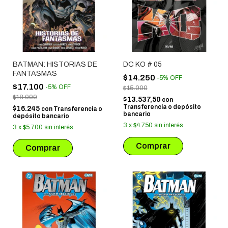
BATMAN: HISTORIAS DE
DC KO # 05
FANTASMAS
$14.250
-
5
%
OFF
$17.100
-
5
%
OFF
$15.000
$18.000
$13.537,50
con
Transferencia o depósito
$16.245
con
Transferencia o
bancario
depósito bancario
3
x
$4.750
sin interés
3
x
$5.700
sin interés