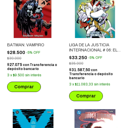
BATMAN: VAMPIRO
LIGA DE LA JUSTICIA
INTERNACIONAL # 06: EL
$28.500
-
5
%
OFF
VECTOR EXTREMISTA
$33.250
-
5
%
OFF
$30.000
$35.000
$27.075
con
Transferencia o
depósito bancario
$31.587,50
con
Transferencia o depósito
3
x
$9.500
sin interés
bancario
3
x
$11.083,33
sin interés