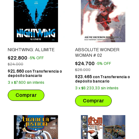
NIGHTWING: AL LIMITE
ABSOLUTE WONDER
WOMAN # 02
$22.800
-
5
%
OFF
$24.700
-
5
%
OFF
$24.000
$26.000
$21.660
con
Transferencia o
depósito bancario
$23.465
con
Transferencia o
depósito bancario
3
x
$7.600
sin interés
3
x
$8.233,33
sin interés