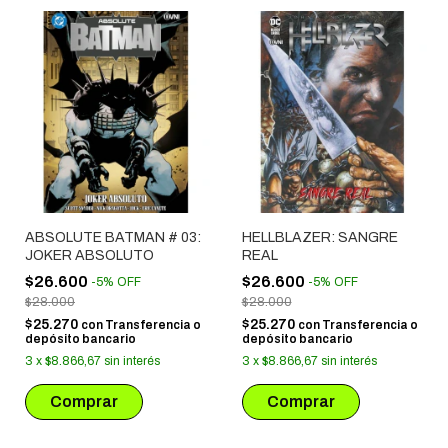
ABSOLUTE BATMAN # 03:
HELLBLAZER: SANGRE
JOKER ABSOLUTO
REAL
$26.600
$26.600
-
5
%
OFF
-
5
%
OFF
$28.000
$28.000
$25.270
$25.270
con
Transferencia o
con
Transferencia o
depósito bancario
depósito bancario
3
x
$8.866,67
sin interés
3
x
$8.866,67
sin interés