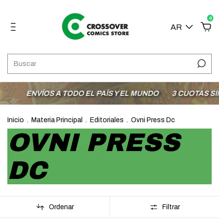
0
AR
VÍOS A TODO EL PAÍS Y EL MUNDO
3 CUOTAS SIN INTER
Inicio
.
Materia Principal
.
Editoriales
.
Ovni Press Dc
OVNI PRESS
DC
Ordenar
Filtrar