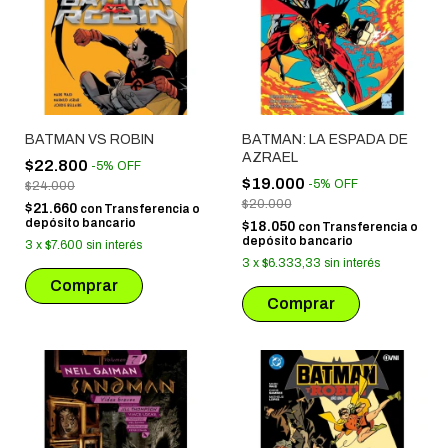
BATMAN VS ROBIN
BATMAN: LA ESPADA DE
AZRAEL
$22.800
-
5
%
OFF
$19.000
-
5
%
OFF
$24.000
$20.000
$21.660
con
Transferencia o
depósito bancario
$18.050
con
Transferencia o
depósito bancario
3
x
$7.600
sin interés
3
x
$6.333,33
sin interés