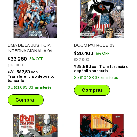
LIGA DE LA JUSTICIA
DOOM PATROL # 03
INTERNACIONAL # 04:
$30.400
-
5
%
OFF
PASAPORTE EUROPEO
$33.250
-
5
%
OFF
$32.000
$35.000
$28.880
con
Transferencia o
depósito bancario
$31.587,50
con
Transferencia o depósito
3
x
$10.133,33
sin interés
bancario
3
x
$11.083,33
sin interés