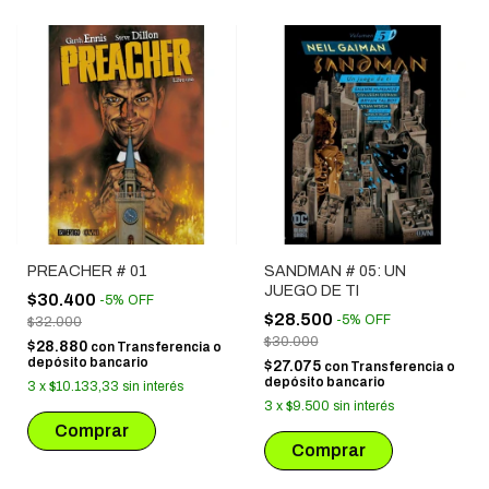
PREACHER # 01
SANDMAN # 05: UN
JUEGO DE TI
$30.400
-
5
%
OFF
$28.500
-
5
%
OFF
$32.000
$30.000
$28.880
con
Transferencia o
depósito bancario
$27.075
con
Transferencia o
depósito bancario
3
x
$10.133,33
sin interés
3
x
$9.500
sin interés