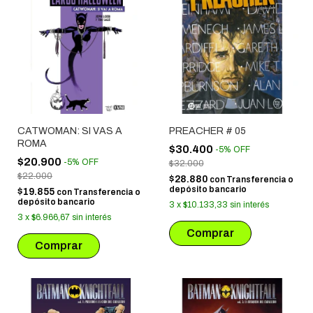
CATWOMAN: SI VAS A
PREACHER # 05
ROMA
$30.400
-
5
%
OFF
$20.900
-
5
%
OFF
$32.000
$22.000
$28.880
con
Transferencia o
depósito bancario
$19.855
con
Transferencia o
depósito bancario
3
x
$10.133,33
sin interés
3
x
$6.966,67
sin interés