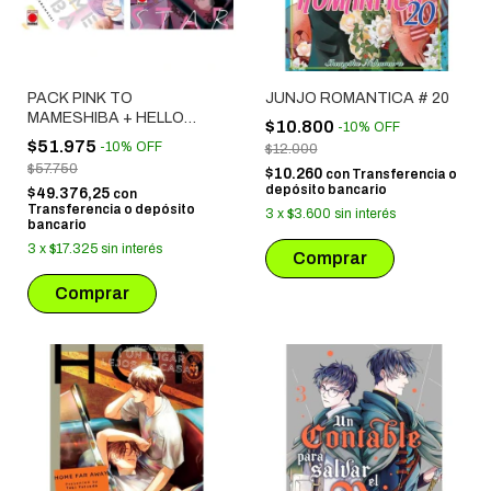
PACK PINK TO
JUNJO ROMANTICA # 20
MAMESHIBA + HELLO
$10.800
-
10
%
OFF
MORNING STAR PACK
$51.975
-
10
%
OFF
$12.000
PINK + HELLO MORNING
$57.750
$10.260
con
Transferencia o
STAR
depósito bancario
$49.376,25
con
Transferencia o depósito
3
x
$3.600
sin interés
bancario
3
x
$17.325
sin interés