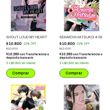
SHOUT LOUD MY HEART
SEKAIICHI HATSUKOI # 08
$10.800
$10.800
-
10
%
OFF
-
10
%
OFF
$12.000
$12.000
$10.260
$10.260
con
Transferencia o
con
Transferencia o
depósito bancario
depósito bancario
3
x
$3.600
sin interés
3
x
$3.600
sin interés