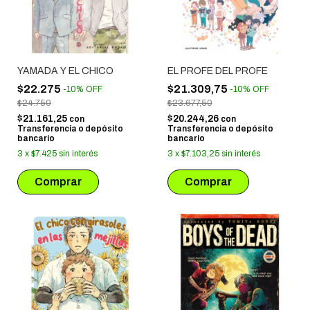
YAMADA Y EL CHICO
EL PROFE DEL PROFE
$22.275
$21.309,75
-
10
%
OFF
-
10
%
OFF
$24.750
$23.677,50
$21.161,25
$20.244,26
con
con
Transferencia o depósito
Transferencia o depósito
bancario
bancario
3
x
$7.425
sin interés
3
x
$7.103,25
sin interés