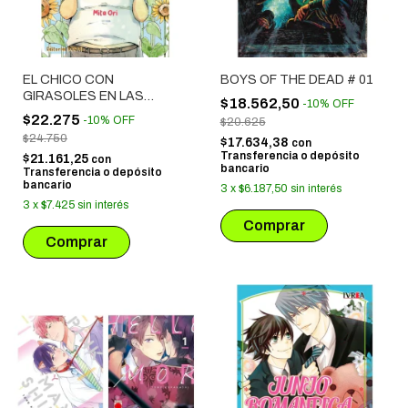
EL CHICO CON
BOYS OF THE DEAD # 01
GIRASOLES EN LAS
$18.562,50
-
10
%
OFF
MEJILLAS
$22.275
-
10
%
OFF
$20.625
$24.750
$17.634,38
con
Transferencia o depósito
$21.161,25
con
bancario
Transferencia o depósito
bancario
3
x
$6.187,50
sin interés
3
x
$7.425
sin interés