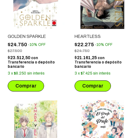
GOLDEN SPARKLE
HEARTLESS
$24.750
$22.275
-
10
%
OFF
-
10
%
OFF
$27.500
$24.750
$23.512,50
$21.161,25
con
con
Transferencia o depósito
Transferencia o depósito
bancario
bancario
3
x
$8.250
sin interés
3
x
$7.425
sin interés