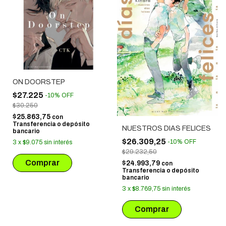
ON DOORSTEP
$27.225
-
10
%
OFF
$30.250
$25.863,75
con
Transferencia o depósito
NUESTROS DIAS FELICES
bancario
$26.309,25
-
10
%
OFF
3
x
$9.075
sin interés
$29.232,50
$24.993,79
con
Transferencia o depósito
bancario
3
x
$8.769,75
sin interés