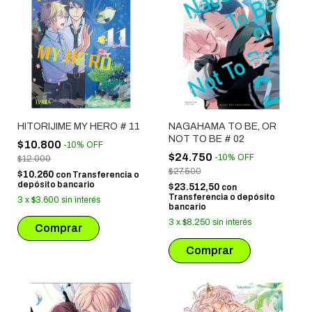
HITORIJIME MY HERO # 11
NAGAHAMA TO BE, OR
NOT TO BE # 02
$10.800
-
10
%
OFF
$24.750
-
10
%
OFF
$12.000
$27.500
$10.260
con
Transferencia o
depósito bancario
$23.512,50
con
Transferencia o depósito
3
x
$3.600
sin interés
bancario
3
x
$8.250
sin interés