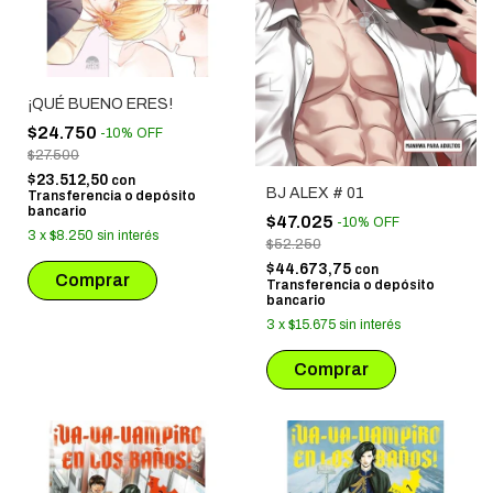
¡QUÉ BUENO ERES!
$24.750
-
10
%
OFF
$27.500
$23.512,50
con
BJ ALEX # 01
Transferencia o depósito
bancario
$47.025
-
10
%
OFF
3
x
$8.250
sin interés
$52.250
$44.673,75
con
Transferencia o depósito
bancario
3
x
$15.675
sin interés