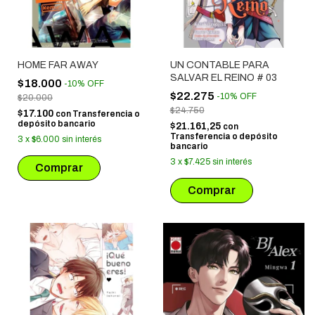
HOME FAR AWAY
UN CONTABLE PARA
SALVAR EL REINO # 03
$18.000
-
10
%
OFF
$22.275
-
10
%
OFF
$20.000
$24.750
$17.100
con
Transferencia o
depósito bancario
$21.161,25
con
Transferencia o depósito
3
x
$6.000
sin interés
bancario
3
x
$7.425
sin interés