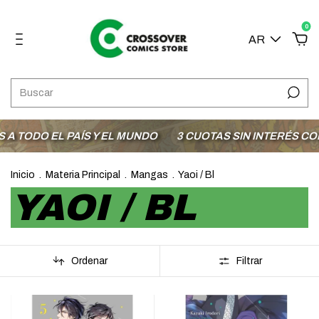
0
AR
L PAÍS Y EL MUNDO
3 CUOTAS SIN INTERÉS CON MODO
Inicio
.
Materia Principal
.
Mangas
.
Yaoi / Bl
YAOI / BL
Ordenar
Filtrar