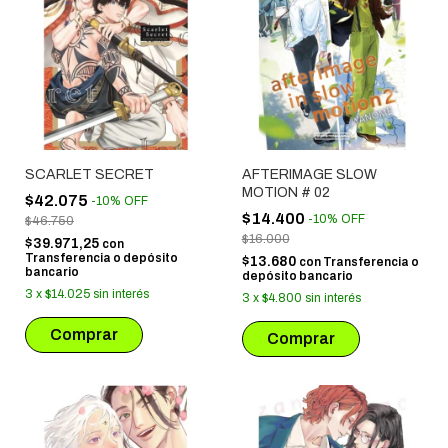
SCARLET SECRET
AFTERIMAGE SLOW
MOTION # 02
$42.075
-
10
%
OFF
$14.400
-
10
%
OFF
$46.750
$16.000
$39.971,25
con
Transferencia o depósito
$13.680
con
Transferencia o
bancario
depósito bancario
3
x
$14.025
sin interés
3
x
$4.800
sin interés