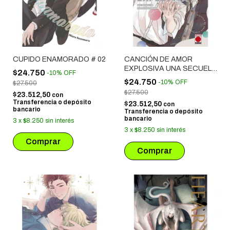
CUPIDO ENAMORADO # 02
CANCIÓN DE AMOR
EXPLOSIVA UNA SECUELA
$24.750
-
10
%
OFF
DE CUPIDO ENAMORADO
$24.750
-
10
%
OFF
$27.500
$27.500
$23.512,50
con
Transferencia o depósito
$23.512,50
con
bancario
Transferencia o depósito
bancario
3
x
$8.250
sin interés
3
x
$8.250
sin interés