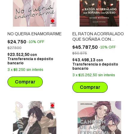
NO QUERIA ENAMORARME
EL RATON ACORRALADO
QUE SOÑABA CON
$24.750
-
10
%
OFF
QUESO ED. INTEGRAL
$45.787,50
-
10
%
OFF
$27.500
$50.875
$23.512,50
con
Transferencia o depósito
$43.498,13
con
bancario
Transferencia o depósito
bancario
3
x
$8.250
sin interés
3
x
$15.262,50
sin interés