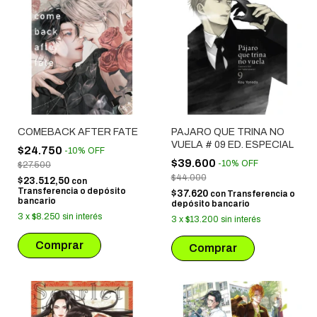
COMEBACK AFTER FATE
PAJARO QUE TRINA NO
VUELA # 09 ED. ESPECIAL
$24.750
-
10
%
OFF
$39.600
-
10
%
OFF
$27.500
$44.000
$23.512,50
con
Transferencia o depósito
$37.620
con
Transferencia o
bancario
depósito bancario
3
x
$8.250
sin interés
3
x
$13.200
sin interés