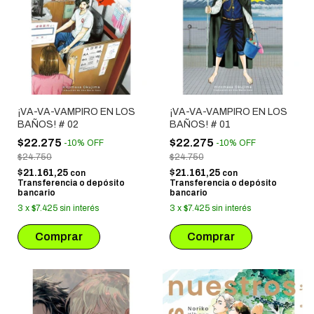
¡VA-VA-VAMPIRO EN LOS
¡VA-VA-VAMPIRO EN LOS
BAÑOS! # 02
BAÑOS! # 01
$22.275
$22.275
-
10
%
OFF
-
10
%
OFF
$24.750
$24.750
$21.161,25
$21.161,25
con
con
Transferencia o depósito
Transferencia o depósito
bancario
bancario
3
x
$7.425
sin interés
3
x
$7.425
sin interés