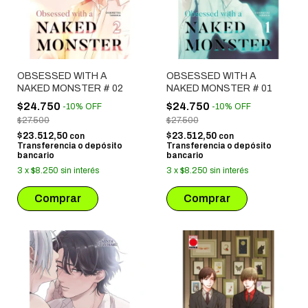
OBSESSED WITH A
OBSESSED WITH A
NAKED MONSTER # 02
NAKED MONSTER # 01
$24.750
$24.750
-
10
%
OFF
-
10
%
OFF
$27.500
$27.500
$23.512,50
$23.512,50
con
con
Transferencia o depósito
Transferencia o depósito
bancario
bancario
3
x
$8.250
sin interés
3
x
$8.250
sin interés