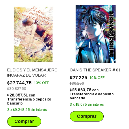
EL DIOS Y EL MENSAJERO
CANIS THE SPEAKER # 01
INCAPAZ DE VOLAR
$27.225
-
10
%
OFF
$27.744,75
-
10
%
OFF
$30.250
$30.827,50
$25.863,75
con
Transferencia o depósito
$26.357,51
con
bancario
Transferencia o depósito
bancario
3
x
$9.075
sin interés
3
x
$9.248,25
sin interés