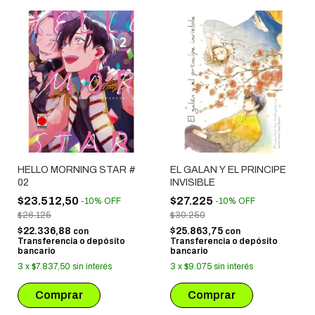
HELLO MORNING STAR #
EL GALAN Y EL PRINCIPE
02
INVISIBLE
$23.512,50
$27.225
-
10
%
OFF
-
10
%
OFF
$26.125
$30.250
$22.336,88
$25.863,75
con
con
Transferencia o depósito
Transferencia o depósito
bancario
bancario
3
x
$7.837,50
sin interés
3
x
$9.075
sin interés