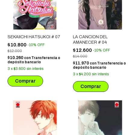
SEKAIICHI HATSUKOI # 07
LA CANCION DEL
AMANECER # 04
$10.800
-
10
%
OFF
$12.600
-
10
%
OFF
$12.000
$14.000
$10.260
con
Transferencia o
depósito bancario
$11.970
con
Transferencia o
depósito bancario
3
x
$3.600
sin interés
3
x
$4.200
sin interés