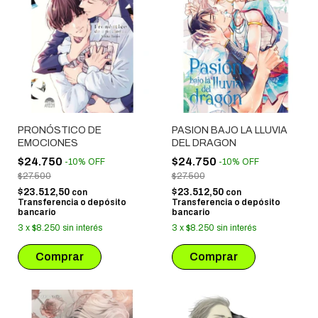
PRONÓSTICO DE
PASION BAJO LA LLUVIA
EMOCIONES
DEL DRAGON
$24.750
$24.750
-
10
%
OFF
-
10
%
OFF
$27.500
$27.500
$23.512,50
$23.512,50
con
con
Transferencia o depósito
Transferencia o depósito
bancario
bancario
3
x
$8.250
sin interés
3
x
$8.250
sin interés