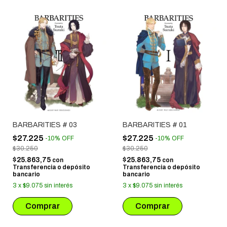
BARBARITIES # 03
BARBARITIES # 01
$27.225
$27.225
-
10
%
OFF
-
10
%
OFF
$30.250
$30.250
$25.863,75
$25.863,75
con
con
Transferencia o depósito
Transferencia o depósito
bancario
bancario
3
x
$9.075
sin interés
3
x
$9.075
sin interés