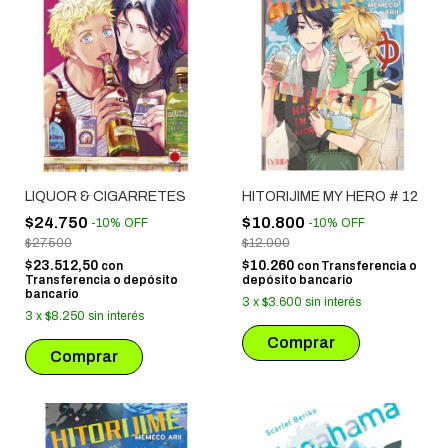
LIQUOR & CIGARRETES
HITORIJIME MY HERO # 12
$24.750
$10.800
-
10
%
OFF
-
10
%
OFF
$27.500
$12.000
$23.512,50
$10.260
con
con
Transferencia o
Transferencia o depósito
depósito bancario
bancario
3
x
$3.600
sin interés
3
x
$8.250
sin interés