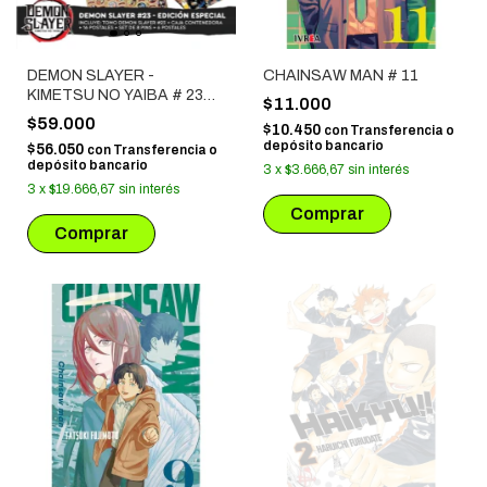
DEMON SLAYER -
CHAINSAW MAN # 11
KIMETSU NO YAIBA # 23
$11.000
(EDICION ESPECIAL) NO
$59.000
$10.450
con
Transferencia o
INCLUYE TOMO 1 AL 22
depósito bancario
$56.050
con
Transferencia o
depósito bancario
3
x
$3.666,67
sin interés
3
x
$19.666,67
sin interés