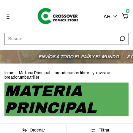
0
AR
ENVÍOS A TODO EL PAÍS Y EL MUNDO
3 CUOTAS 
Inicio
.
Materia Principal
.
breadcrumbs.libros-y-revistas
.
breadcrumbs.triller
MATERIA
PRINCIPAL
Ordenar
Filtrar