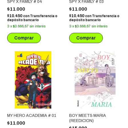
SPY X FAMILY # 04
SPY X FAMILY # 03
$11.000
$11.000
$10.450
$10.450
con
Transferencia o
con
Transferencia o
depósito bancario
depósito bancario
3
x
$3.666,67
sin interés
3
x
$3.666,67
sin interés
MY HERO ACADEMIA # 01
BOY MEETS MARIA
(REEDICION)
$11.000