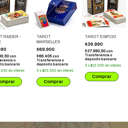
 RAIDER -
TAROT
TAROT EGIPCIO
E
MARSELLES
$39.990
990
$69.900
$37.990,50
con
Transferencia o
90,50
$66.405
con
con
depósito bancario
erencia o
Transferencia o
to bancario
depósito bancario
3
x
$13.330
sin interés
.330
sin interés
3
x
$23.300
sin interés