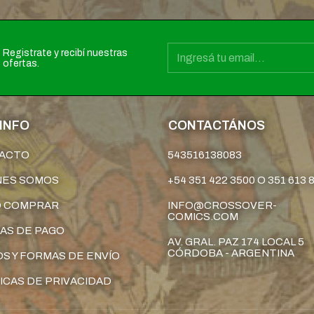
Registrate y recibí nuestras
ofertas.
INFO
CONTACTÁNOS
ACTO
543516138083
NES SOMOS
+54 351 422 3500 O 351 613 
 COMPRAR
INFO@CROSSOVER-
COMICS.COM
AS DE PAGO
AV. GRAL. PAZ 174 LOCAL 5
CÓRDOBA - ARGENTINA
S Y FORMAS DE ENVÍO
ICAS DE PRIVACIDAD