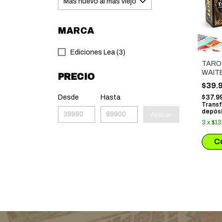
MARCA
Ediciones Lea (3)
TAROT
WAIT
PRECIO
$39.
Desde
Hasta
$37.9
Transf
depósi
Aplicar
3
x
$13