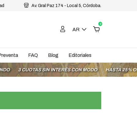
dad
Av. Gral Paz 174 - Local 5, Córdoba.
0
AR
Preventa
FAQ
Blog
Editoriales
3 CUOTAS SIN INTERÉS CON MODO
HASTA 25% OFF EN 